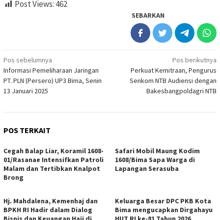
Post Views:
462
SEBARKAN
Navigasi
Pos sebelumnya
Pos berikutnya
Informasi Pemeliharaan Jaringan
Perkuat Kemitraan, Pengurus
pos
PT. PLN (Persero) UP3 Bima, Senin
Senkom NTB Audiensi dengan
13 Januari 2025
Bakesbangpoldagri NTB
POS TERKAIT
Cegah Balap Liar, Koramil 1608-
Safari Mobil Maung Kodim
01/Rasanae Intensifkan Patroli
1608/Bima Sapa Warga di
Malam dan Tertibkan Knalpot
Lapangan Serasuba
Brong
Hj. Mahdalena, Kemenhaj dan
Keluarga Besar DPC PKB Kota
BPKH RI Hadir dalam Dialog
Bima mengucapkan Dirgahayu
Bisnis dan Keuangan Haji di
HUT RI ke-81 Tahun 2026