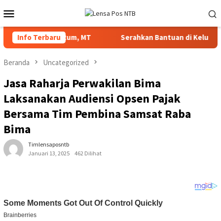
Loncat
Menu
ke
Mobile
konten
 Mohammad Rum, MT
Info Terbaru
Serahkan Bantuan di Kelurahan Sambi
Beranda
Uncategorized
Jasa Raharja Perwakilan Bima
Laksanakan Audiensi Opsen Pajak
Bersama Tim Pembina Samsat Raba
Bima
Timlensaposntb
Januari 13, 2025
462 Dilihat