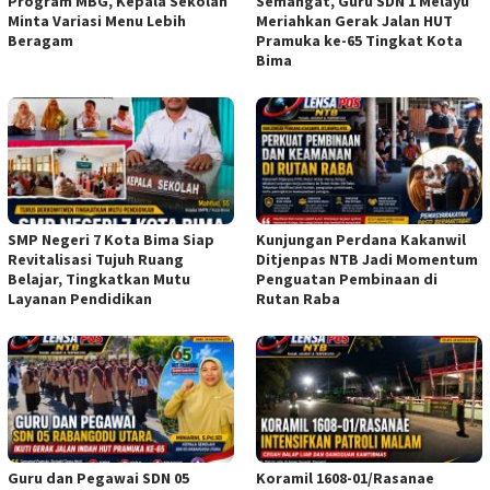
Program MBG, Kepala Sekolah
Semangat, Guru SDN 1 Melayu
Minta Variasi Menu Lebih
Meriahkan Gerak Jalan HUT
Beragam
Pramuka ke-65 Tingkat Kota
Bima
SMP Negeri 7 Kota Bima Siap
Kunjungan Perdana Kakanwil
Revitalisasi Tujuh Ruang
Ditjenpas NTB Jadi Momentum
Belajar, Tingkatkan Mutu
Penguatan Pembinaan di
Layanan Pendidikan
Rutan Raba
Guru dan Pegawai SDN 05
Koramil 1608-01/Rasanae