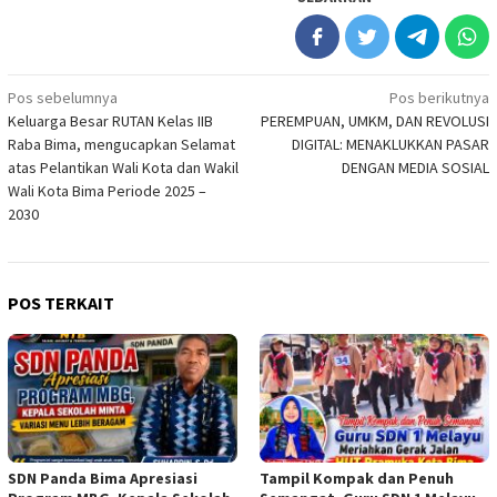
Navigasi
Pos sebelumnya
Pos berikutnya
Keluarga Besar RUTAN Kelas IIB
PEREMPUAN, UMKM, DAN REVOLUSI
pos
Raba Bima, mengucapkan Selamat
DIGITAL: MENAKLUKKAN PASAR
atas Pelantikan Wali Kota dan Wakil
DENGAN MEDIA SOSIAL
Wali Kota Bima Periode 2025 –
2030
POS TERKAIT
SDN Panda Bima Apresiasi
Tampil Kompak dan Penuh