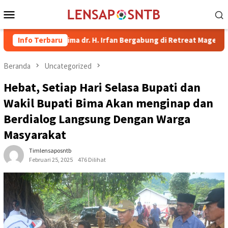
Loncat
Menu
ke
Mobile
konten
ati Bima dr. H. Irfan Bergabung di Retreat Magelang
Info Terbaru
Rutan
Beranda
Uncategorized
Hebat, Setiap Hari Selasa Bupati dan
Wakil Bupati Bima Akan menginap dan
Berdialog Langsung Dengan Warga
Masyarakat
Timlensaposntb
Februari 25, 2025
476 Dilihat