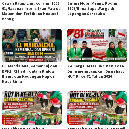
Cegah Balap Liar, Koramil 1608-
Safari Mobil Maung Kodim
01/Rasanae Intensifkan Patroli
1608/Bima Sapa Warga di
Malam dan Tertibkan Knalpot
Lapangan Serasuba
Brong
Hj. Mahdalena, Kemenhaj dan
Keluarga Besar DPC PKB Kota
BPKH RI Hadir dalam Dialog
Bima mengucapkan Dirgahayu
Bisnis dan Keuangan Haji di
HUT RI ke-81 Tahun 2026
Kota Bima
Meriahkan HUT RI ke-81,
Semarak HUT RI ke-81, Koramil