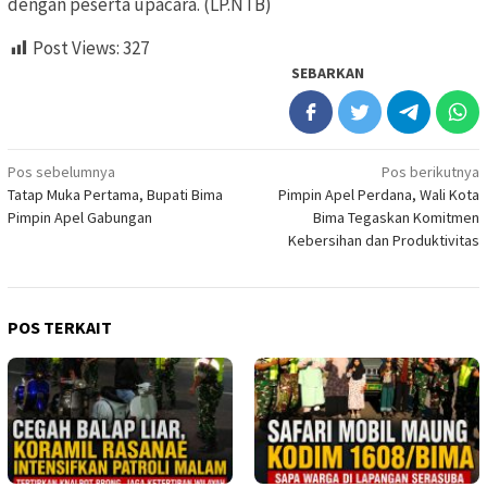
dengan peserta upacara. (LP.NTB)
Post Views:
327
SEBARKAN
Navigasi
Pos sebelumnya
Pos berikutnya
Tatap Muka Pertama, Bupati Bima
Pimpin Apel Perdana, Wali Kota
pos
Pimpin Apel Gabungan
Bima Tegaskan Komitmen
Kebersihan dan Produktivitas
POS TERKAIT