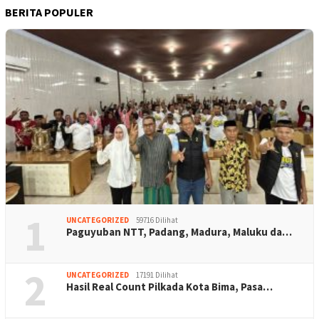
BERITA POPULER
1
UNCATEGORIZED
59716 Dilihat
Paguyuban NTT, Padang, Madura, Maluku da…
2
UNCATEGORIZED
17191 Dilihat
Hasil Real Count Pilkada Kota Bima, Pasa…