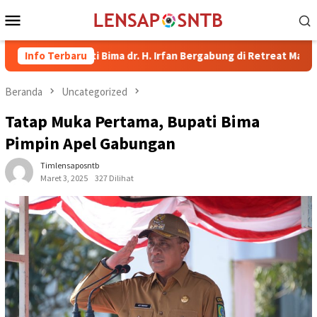
Loncat
Menu
ke
Mobile
konten
 Bupati Bima dr. H. Irfan Bergabung di Retreat Magelang
Info Terbaru
Beranda
Uncategorized
Tatap Muka Pertama, Bupati Bima
Pimpin Apel Gabungan
Timlensaposntb
Maret 3, 2025
327 Dilihat