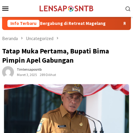
Loncat
Menu
ke
Mobile
konten
 H. Irfan Bergabung di Retreat Magelang
Info Terbaru
Rutan Kelas IIB 
Beranda
Uncategorized
Tatap Muka Pertama, Bupati Bima
Pimpin Apel Gabungan
Timlensaposntb
Maret 3, 2025
289 Dilihat