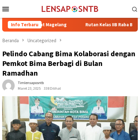
Loncat
Menu
ke
Mobile
konten
Retreat Magelang
Info Terbaru
Rutan Kelas IIB Raba Bima Sambut Kunju
Beranda
Uncategorized
Pelindo Cabang Bima Kolaborasi dengan
Pemkot Bima Berbagi di Bulan
Ramadhan
Timlensaposntb
Maret 23, 2025
338 Dilihat