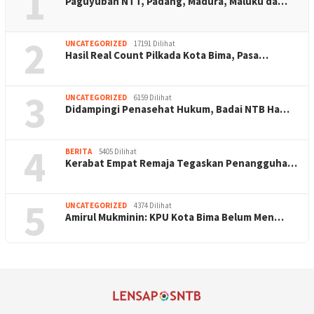
1
Paguyuban NTT, Padang, Madura, Maluku da…
2
UNCATEGORIZED
17191 Dilihat
Hasil Real Count Pilkada Kota Bima, Pasa…
3
UNCATEGORIZED
6159 Dilihat
Didampingi Penasehat Hukum, Badai NTB Ha…
4
BERITA
5405 Dilihat
Kerabat Empat Remaja Tegaskan Penangguha…
5
UNCATEGORIZED
4374 Dilihat
Amirul Mukminin: KPU Kota Bima Belum Men…