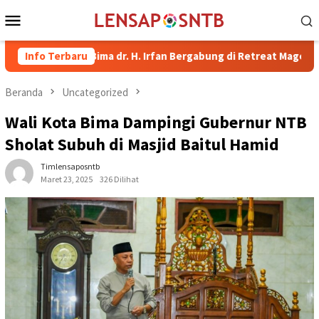
Loncat
Menu
ke
Mobile
konten
ati Bima dr. H. Irfan Bergabung di Retreat Magelang
Info Terbaru
Ruta
Beranda
Uncategorized
Wali Kota Bima Dampingi Gubernur NTB
Sholat Subuh di Masjid Baitul Hamid
Timlensaposntb
Maret 23, 2025
326 Dilihat