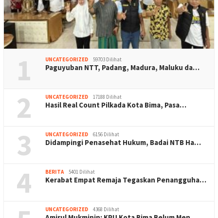
1
UNCATEGORIZED
59703 Dilihat
Paguyuban NTT, Padang, Madura, Maluku da…
2
UNCATEGORIZED
17188 Dilihat
Hasil Real Count Pilkada Kota Bima, Pasa…
3
UNCATEGORIZED
6156 Dilihat
Didampingi Penasehat Hukum, Badai NTB Ha…
4
BERITA
5401 Dilihat
Kerabat Empat Remaja Tegaskan Penangguha…
UNCATEGORIZED
4368 Dilihat
Amirul Mukminin: KPU Kota Bima Belum Men…