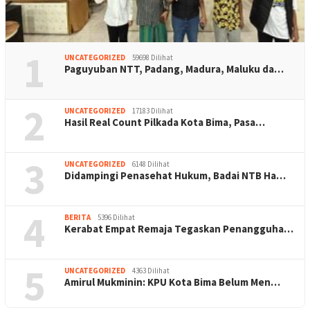
1
UNCATEGORIZED
59698 Dilihat
Paguyuban NTT, Padang, Madura, Maluku da…
2
UNCATEGORIZED
17183 Dilihat
Hasil Real Count Pilkada Kota Bima, Pasa…
3
UNCATEGORIZED
6148 Dilihat
Didampingi Penasehat Hukum, Badai NTB Ha…
4
BERITA
5396 Dilihat
Kerabat Empat Remaja Tegaskan Penangguha…
5
UNCATEGORIZED
4363 Dilihat
Amirul Mukminin: KPU Kota Bima Belum Men…