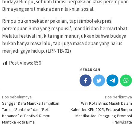
budaya Rimpu, sebuah tradisi berpakaian khas perempuan
Bima yang sarat makna dan nilai-nilai sosial.
Rimpu bukan sekadar pakaian, tapi simbol ekspresi
perempuan Bima yang responsif, mandiri dan bermartabat.
Melalui festival ini, kita ingin menunjukkan bahwa budaya
bukan hanya masa lalu, tapi juga masa depan yang harus
menjadi gaya hidup. (LP.NTB/01)
Post Views:
656
SEBARKAN
Navigasi
Pos sebelumnya
Pos berikutnya
Sanggar Dara Mantika Tampilkan
Wali Kota Bima: Masuk Dalam
pos
Tarian “Santabe” dan “Peta
Kalender KEN 2025, Festival Rimpu
Kapanca” di Festival Rimpu
Mantika Jadi Panggung Promosi
Mantika Kota Bima
Pariwisata