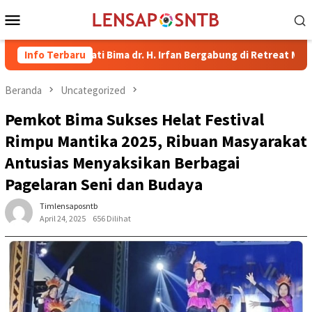
Loncat
Menu
ke
Mobile
konten
 Bupati Bima dr. H. Irfan Bergabung di Retreat Magelang
Info Terbaru
Beranda
Uncategorized
Pemkot Bima Sukses Helat Festival
Rimpu Mantika 2025, Ribuan Masyarakat
Antusias Menyaksikan Berbagai
Pagelaran Seni dan Budaya
Timlensaposntb
April 24, 2025
656 Dilihat