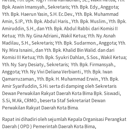
Bpk. Aswin Imansyah., Sekretaris; Yth. Bpk. Edy., Anggota;
Yth. Bpk. Haerun Yasin, S.H. Ec.Dev., Yth. Bpk. Muhammad
Amin, S.IP., Yth. Bpk. Abdul Haris., Yth. Bpk. Muslim., Yth. Bpk.
Amiruddin, S.H., dan Yth. Bpk. Abdul Rabbi. dari Komisi II
Ketua; Yth. Ny. Gina Adriani., Wakil Ketua; Yth. Ny. Asnah
Madilau, S.H., Sekretaris; Yth. Bpk. Sudarmon., Anggota; Yth.
Ny. Mira Isnaini., dan Yth. Bpk. Khalid Bin Walid. dan dari
Komisi III Ketua; Yth. Bpk. Syukri Dahlan, S.Sos., Wakil Ketua;
Yth. Ny. Sary Desiaty., Sekretaris; Yth. Bpk. Firmansyah.,
Anggota; Yth. Ny. Vivi Deliana Verbianti., Yth. Bpk. Iwan
Qamarruzaman., Yth. Bpk. H. Muhammad Erwin., Yth. Bpk.
Amir Syarifuddin, S.Hi. serta di damping oleh Sekretaris
Dewan Perwakilan Rakyat Daerah Kota Bima Bpk. Siswadi,
S.Si, M.Ak, CRMO., beserta Staf Sekretariat Dewan
Perwakilan Rakyat Daerah Kota Bima.
Rapat ini dihadiri oleh sejumlah Kepala Organisasi Perangkat
Daerah ( OPD ) Pemerintah Daerah Kota Bima,