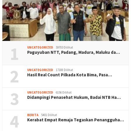
1
UNCATEGORIZED
59703 Dilihat
Paguyuban NTT, Padang, Madura, Maluku da…
2
UNCATEGORIZED
17188 Dilihat
Hasil Real Count Pilkada Kota Bima, Pasa…
3
UNCATEGORIZED
6156 Dilihat
Didampingi Penasehat Hukum, Badai NTB Ha…
4
BERITA
5401 Dilihat
Kerabat Empat Remaja Tegaskan Penangguha…