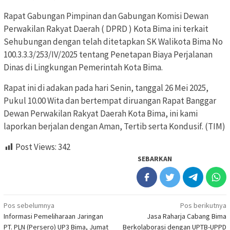
Rapat Gabungan Pimpinan dan Gabungan Komisi Dewan
Perwakilan Rakyat Daerah ( DPRD ) Kota Bima ini terkait
Sehubungan dengan telah ditetapkan SK Walikota Bima No
100.3.3.3/253/IV/2025 tentang Penetapan Biaya Perjalanan
Dinas di Lingkungan Pemerintah Kota Bima.
Rapat ini di adakan pada hari Senin, tanggal 26 Mei 2025,
Pukul 10.00 Wita dan bertempat diruangan Rapat Banggar
Dewan Perwakilan Rakyat Daerah Kota Bima, ini kami
laporkan berjalan dengan Aman, Tertib serta Kondusif. (TIM)
Post Views:
342
SEBARKAN
Navigasi
Pos sebelumnya
Pos berikutnya
Informasi Pemeliharaan Jaringan
Jasa Raharja Cabang Bima
pos
PT. PLN (Persero) UP3 Bima, Jumat
Berkolaborasi dengan UPTB-UPPD