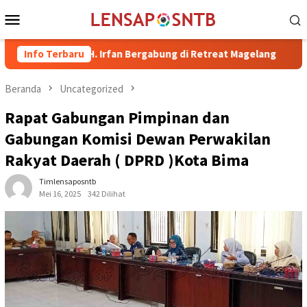
Loncat
Menu
ke
Mobile
konten
a dr. H. Irfan Bergabung di Retreat Magelang
Info Terbaru
Rutan Kelas
Beranda
Uncategorized
Rapat Gabungan Pimpinan dan
Gabungan Komisi Dewan Perwakilan
Rakyat Daerah ( DPRD )Kota Bima
Timlensaposntb
Mei 16, 2025
342 Dilihat