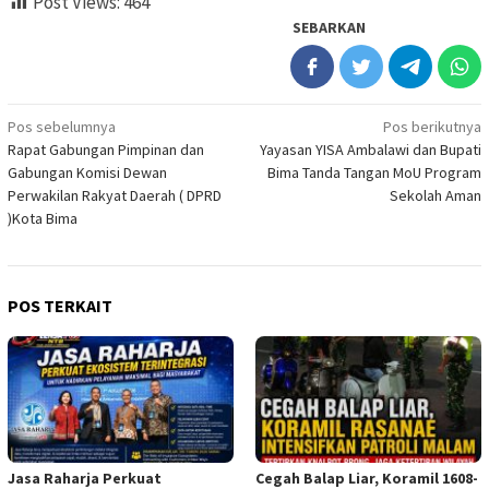
Post Views:
464
SEBARKAN
Navigasi
Pos sebelumnya
Pos berikutnya
Rapat Gabungan Pimpinan dan
Yayasan YISA Ambalawi dan Bupati
pos
Gabungan Komisi Dewan
Bima Tanda Tangan MoU Program
Perwakilan Rakyat Daerah ( DPRD
Sekolah Aman
)Kota Bima
POS TERKAIT
Jasa Raharja Perkuat
Cegah Balap Liar, Koramil 1608-