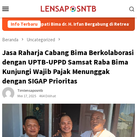
Loncat
Menu
ke
Mobile
konten
kil Bupati Bima dr. H. Irfan Bergabung di Retreat Magelang
Info Terbaru
Beranda
Uncategorized
Jasa Raharja Cabang Bima Berkolaborasi
dengan UPTB-UPPD Samsat Raba Bima
Kunjungi Wajib Pajak Menunggak
dengan SIGAP Prioritas
Timlensaposntb
Mei 17, 2025
464 Dilihat