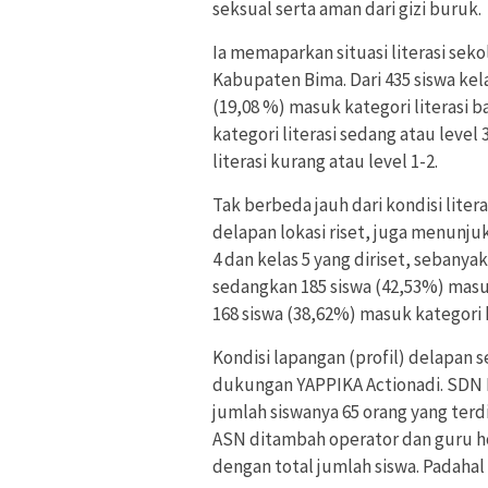
seksual serta aman dari gizi buruk.
Ia memaparkan situasi literasi sek
Kabupaten Bima. Dari 435 siswa kelas
(19,08 %) masuk kategori literasi b
kategori literasi sedang atau level
literasi kurang atau level 1-2.
Tak berbeda jauh dari kondisi litera
delapan lokasi riset, juga menunjuka
4 dan kelas 5 yang diriset, sebanya
sedangkan 185 siswa (42,53%) masu
168 siswa (38,62%) masuk kategori k
Kondisi lapangan (profil) delapan 
dukungan YAPPIKA Actionadi. SDN 
jumlah siswanya 65 orang yang terdi
ASN ditambah operator dan guru h
dengan total jumlah siswa. Padahal 