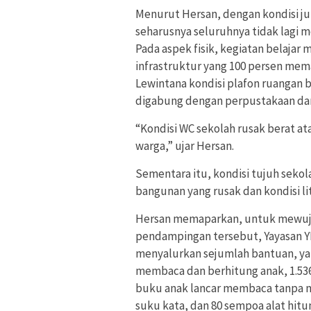
Menurut Hersan, dengan kondisi ju
seharusnya seluruhnya tidak lagi m
Pada aspek fisik, kegiatan belajar
infrastruktur yang 100 persen mem
Lewintana kondisi plafon ruangan 
digabung dengan perpustakaan dan
“Kondisi WC sekolah rusak berat ata
warga,” ujar Hersan.
Sementara itu, kondisi tujuh sekolah
bangunan yang rusak dan kondisi li
Hersan memaparkan, untuk mewuju
pendampingan tersebut, Yayasan Y
menyalurkan sejumlah bantuan, yai
membaca dan berhitung anak, 1.536
buku anak lancar membaca tanpa m
suku kata, dan 80 sempoa alat hitun