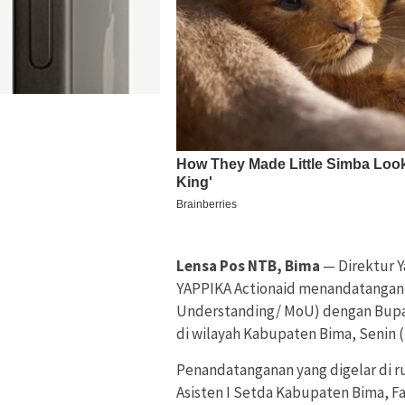
Lensa Pos NTB, Bima
— Direktur 
YAPPIKA Actionaid menandatanga
Understanding/ MoU) dengan Bupa
di wilayah Kabupaten Bima, Senin (
Penandatanganan yang digelar di ru
Asisten I Setda Kabupaten Bima, F