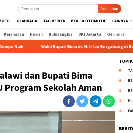
Pencarian
MOTIF
OLAHRAGA
TAG BERITA
BERITA OTOMOTIF
LAINNYA
Kejahatan
Nissan
Bulutangkis
DKI Jakarta
Gerindra
Wakil Bupati Bima dr. H. Irfan Bergabung di Retreat Magelang
TOPIK
TA
alawi dan Bupati Bima
BE
U Program Sekolah Aman
BE
PL
PA
BERIT