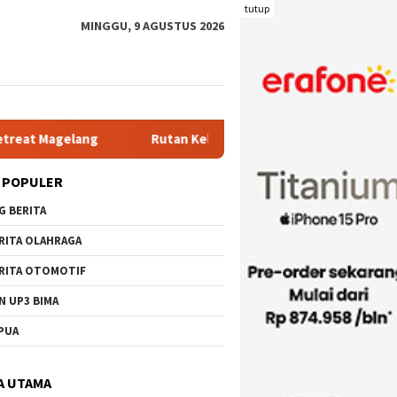
tutup
MINGGU, 9 AGUSTUS 2026
Rutan Kelas IIB Raba Bima Sambut Kunjungan Pj. Wali Kota I
 POPULER
G BERITA
RITA OLAHRAGA
RITA OTOMOTIF
N UP3 BIMA
PUA
A UTAMA