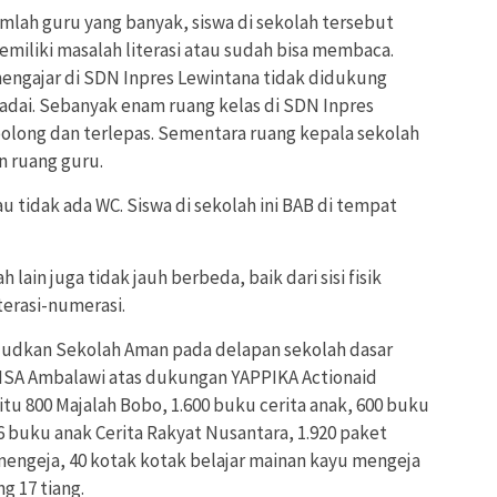
mlah guru yang banyak, siswa di sekolah tersebut
emiliki masalah literasi atau sudah bisa membaca.
 mengajar di SDN Inpres Lewintana tidak didukung
adai. Sebanyak enam ruang kelas di SDN Inpres
bolong dan terlepas. Sementara ruang kepala sekolah
 ruang guru.
u tidak ada WC. Siswa di sekolah ini BAB di tempat
 lain juga tidak jauh berbeda, baik dari sisi fisik
terasi-numerasi.
dkan Sekolah Aman pada delapan sekolah dasar
ISA Ambalawi atas dukungan YAPPIKA Actionaid
tu 800 Majalah Bobo, 1.600 buku cerita anak, 600 buku
 buku anak Cerita Rakyat Nusantara, 1.920 paket
engeja, 40 kotak kotak belajar mainan kayu mengeja
g 17 tiang.