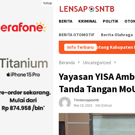
Loncat
tutup
ke
konten
BERITA
KRIMINAL
POLITIK
OTO
BERITA OTOMOTIF
Berita Olahraga
uota Pengiriman Ternak Potong Kabupaten Dompu Naik
Info Terbaru
Beranda
Uncategorized
Yayasan YISA Amb
Tanda Tangan Mo
Timlensaposntb
Mei 19, 2025
341 Dilihat