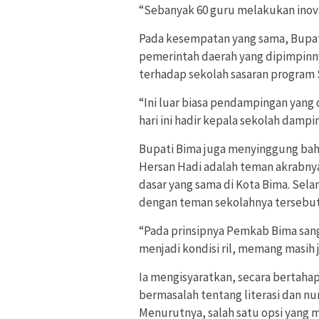
“Sebanyak 60 guru melakukan inovas
Pada kesempatan yang sama, Bupat
pemerintah daerah yang dipimpi
terhadap sekolah sasaran program
“Ini luar biasa pendampingan yang 
hari ini hadir kepala sekolah damp
Bupati Bima juga menyinggung bahw
Hersan Hadi adalah teman akrabnya
dasar yang sama di Kota Bima. Sela
dengan teman sekolahnya tersebut
“Pada prinsipnya Pemkab Bima san
menjadi kondisi ril, memang masih j
Ia mengisyaratkan, secara bertahap
bermasalah tentang literasi dan nu
Menurutnya, salah satu opsi yang