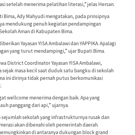
i setelah menerima pelatihan literasi,” jelas Hersan.
i Bima, Ady Mahyudi mengatakan, pada prinsipnya
nnya mendukung penuh kegiatan pendampingan
 Sekolah Aman di Kabupaten Bima.
diberikan Yayasan YISA Ambalawi dan YAPPIKA. Apalagi
ingan yang turut mendampingi,” ujar Bupati Bima.
a District Coordinator Yayasan YISA Ambalawi,
 sejak masa kecil saat duduk satu bangku di sekolah
ma ini dirinya tidak pernah putus berkomunikasi
.
gat wellcome menerima dengan baik. Apa yang
auh panggang dari api,” ujarnya.
 sejumlah sekolah yang infrastrukturnya rusak dan
merasi akan dibenahi oleh pemerintah daerah.
 memungkinkan di antaranya dukungan block grand