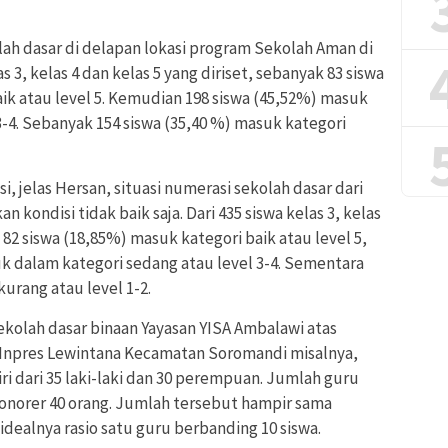
olah dasar di delapan lokasi program Sekolah Aman di
 3, kelas 4 dan kelas 5 yang diriset, sebanyak 83 siswa
aik atau level 5. Kemudian 198 siswa (45,52%) masuk
 3-4. Sebanyak 154 siswa (35,40 %) masuk kategori
si, jelas Hersan, situasi numerasi sekolah dasar dari
n kondisi tidak baik saja. Dari 435 siswa kelas 3, kelas
k 82 siswa (18,85%) masuk kategori baik atau level 5,
k dalam kategori sedang atau level 3-4. Sementara
urang atau level 1-2.
sekolah dasar binaan Yayasan YISA Ambalawi atas
Inpres Lewintana Kecamatan Soromandi misalnya,
ri dari 35 laki-laki dan 30 perempuan. Jumlah guru
onorer 40 orang. Jumlah tersebut hampir sama
idealnya rasio satu guru berbanding 10 siswa.