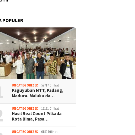
A POPULER
1
UNCATEGORIZED
59717 Dilihat
Paguyuban NTT, Padang,
Madura, Maluku da…
2
UNCATEGORIZED
17191 Dilihat
Hasil Real Count Pilkada
Kota Bima, Pasa…
UNCATEGORIZED
6159 Dilihat