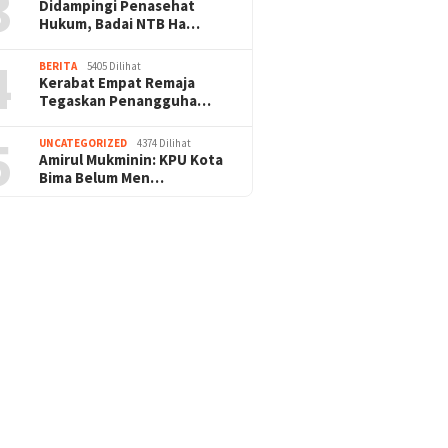
3
Didampingi Penasehat
Hukum, Badai NTB Ha…
4
BERITA
5405 Dilihat
Kerabat Empat Remaja
Tegaskan Penangguha…
5
UNCATEGORIZED
4374 Dilihat
Amirul Mukminin: KPU Kota
Bima Belum Men…