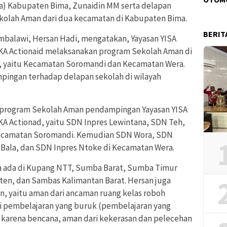
) Kabupaten Bima, Zunaidin MM serta delapan
ekolah Aman dari dua kecamatan di Kabupaten Bima.
BERIT
Ambalawi, Hersan Hadi, mengatakan, Yayasan YISA
A Actionaid melaksanakan program Sekolah Aman di
, yaitu Kecamatan Soromandi dan Kecamatan Wera.
pingan terhadap delapan sekolah di wilayah
 program Sekolah Aman pendampingan Yayasan YISA
 Actionad, yaitu SDN Inpres Lewintana, SDN Teh,
Kecamatan Soromandi. Kemudian SDN Wora, SDN
 Bala, dan SDN Inpres Ntoke di Kecamatan Wera.
ga ada di Kupang NTT, Sumba Barat, Sumba Timur
ten, dan Sambas Kalimantan Barat. Hersan juga
, yaitu aman dari ancaman ruang kelas roboh
ari pembelajaran yang buruk (pembelajaran yang
n karena bencana, aman dari kekerasan dan pelecehan