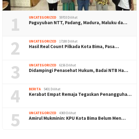
1
UNCATEGORIZED
59703 Dilihat
Paguyuban NTT, Padang, Madura, Maluku da…
2
UNCATEGORIZED
17188 Dilihat
Hasil Real Count Pilkada Kota Bima, Pasa…
3
UNCATEGORIZED
6156 Dilihat
Didampingi Penasehat Hukum, Badai NTB Ha…
4
BERITA
5401 Dilihat
Kerabat Empat Remaja Tegaskan Penangguha…
5
UNCATEGORIZED
4369 Dilihat
Amirul Mukminin: KPU Kota Bima Belum Men…