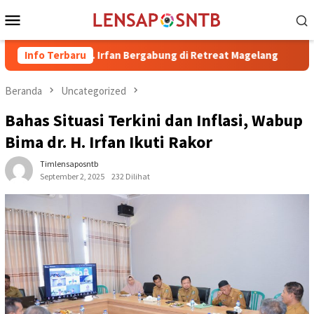
Loncat
Menu
ke
Mobile
konten
 dr. H. Irfan Bergabung di Retreat Magelang
Info Terbaru
Rutan Kelas 
Beranda
Uncategorized
Bahas Situasi Terkini dan Inflasi, Wabup
Bima dr. H. Irfan Ikuti Rakor
Timlensaposntb
September 2, 2025
232 Dilihat