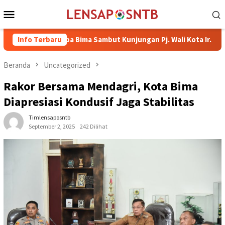
Loncat
Menu
ke
Mobile
konten
IB Raba Bima Sambut Kunjungan Pj. Wali Kota Ir. H. Mohammad Rum
Info Terbaru
Beranda
Uncategorized
Rakor Bersama Mendagri, Kota Bima
Diapresiasi Kondusif Jaga Stabilitas
Timlensaposntb
September 2, 2025
242 Dilihat