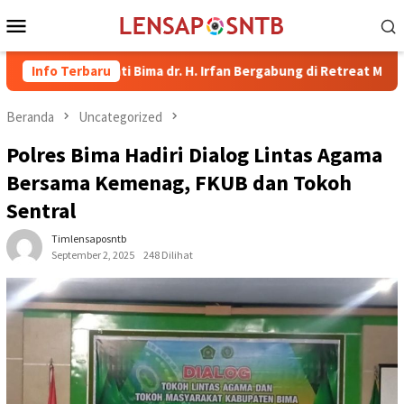
Loncat
Menu
ke
Mobile
konten
 Bupati Bima dr. H. Irfan Bergabung di Retreat Magelang
Info Terbaru
Beranda
Uncategorized
Polres Bima Hadiri Dialog Lintas Agama
Bersama Kemenag, FKUB dan Tokoh
Sentral
Timlensaposntb
September 2, 2025
248 Dilihat