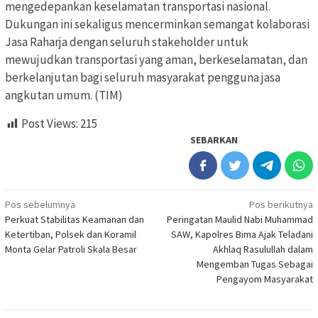
mengedepankan keselamatan transportasi nasional.
Dukungan ini sekaligus mencerminkan semangat kolaborasi
Jasa Raharja dengan seluruh stakeholder untuk
mewujudkan transportasi yang aman, berkeselamatan, dan
berkelanjutan bagi seluruh masyarakat pengguna jasa
angkutan umum. (TIM)
Post Views:
215
SEBARKAN
Navigasi
Pos sebelumnya
Pos berikutnya
Perkuat Stabilitas Keamanan dan
Peringatan Maulid Nabi Muhammad
pos
Ketertiban, Polsek dan Koramil
SAW, Kapolres Bima Ajak Teladani
Monta Gelar Patroli Skala Besar
Akhlaq Rasulullah dalam
Mengemban Tugas Sebagai
Pengayom Masyarakat