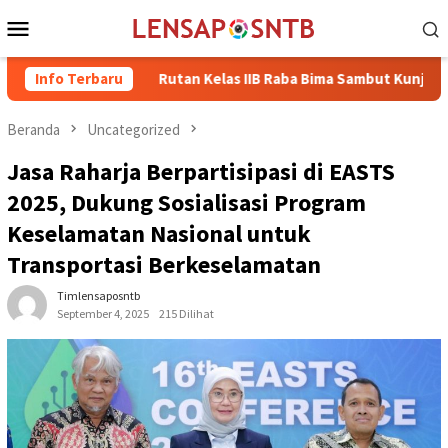
Loncat
Menu
ke
Mobile
konten
Info Terbaru
Rutan Kelas IIB Raba Bima Sambut Kunjungan Pj. Wali Ko
Beranda
Uncategorized
Jasa Raharja Berpartisipasi di EASTS
2025, Dukung Sosialisasi Program
Keselamatan Nasional untuk
Transportasi Berkeselamatan
Timlensaposntb
September 4, 2025
215 Dilihat