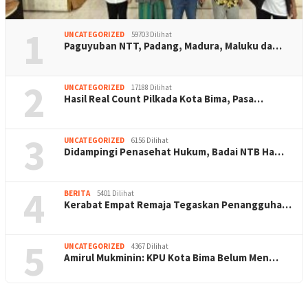
1
UNCATEGORIZED
59703 Dilihat
Paguyuban NTT, Padang, Madura, Maluku da…
2
UNCATEGORIZED
17188 Dilihat
Hasil Real Count Pilkada Kota Bima, Pasa…
3
UNCATEGORIZED
6156 Dilihat
Didampingi Penasehat Hukum, Badai NTB Ha…
4
BERITA
5401 Dilihat
Kerabat Empat Remaja Tegaskan Penangguha…
5
UNCATEGORIZED
4367 Dilihat
Amirul Mukminin: KPU Kota Bima Belum Men…