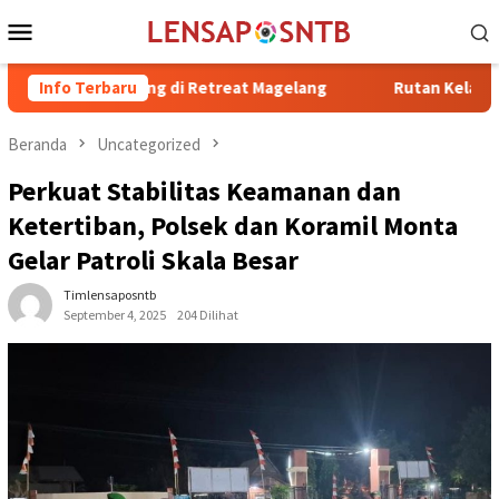
Loncat
Menu
ke
Mobile
konten
ergabung di Retreat Magelang
Info Terbaru
Rutan Kelas IIB Raba Bima 
Beranda
Uncategorized
Perkuat Stabilitas Keamanan dan
Ketertiban, Polsek dan Koramil Monta
Gelar Patroli Skala Besar
Timlensaposntb
September 4, 2025
204 Dilihat