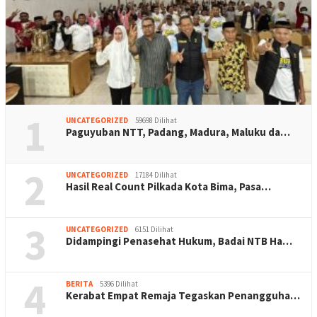
1
UNCATEGORIZED
59698 Dilihat
Paguyuban NTT, Padang, Madura, Maluku da…
2
UNCATEGORIZED
17184 Dilihat
Hasil Real Count Pilkada Kota Bima, Pasa…
3
UNCATEGORIZED
6151 Dilihat
Didampingi Penasehat Hukum, Badai NTB Ha…
4
BERITA
5396 Dilihat
Kerabat Empat Remaja Tegaskan Penangguha…