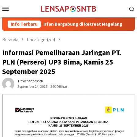
Loncat
Menu
ke
Mobile
konten
Bima dr. H. Irfan Bergabung di Retreat Magelang
Info Terbaru
Rutan Ke
Beranda
Uncategorized
Informasi Pemeliharaan Jaringan PT.
PLN (Persero) UP3 Bima, Kamis 25
September 2025
Timlensaposntb
September 24, 2025
240 Dilihat