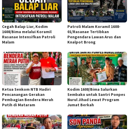
Cegah Balap Liar, Kodim
Patroli Malam Koramil 1608-
1608/Bima melalui Koramil
01/Rasanae Tertibkan
Rasanae Intensifkan Patroli
Pengendara Lawan Arus dan
Malam
Knalpot Brong
Ketua Senkom NTB Hadiri
Kodim 1608/Bima Salurkan
Pencanangan Gerakan
Sembako untuk Santri Ponpes
Pembagian Bendera Merah
Nurul Jihad Lewat Program
Putih di Mataram
Jumat Berkah