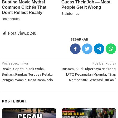
Post Views:
240
SEBARKAN
Navigasi
Pos sebelumnya
Pos berikutnya
Reaksi Cepat Polsek Woha,
Rustam, S.Pd.I Dipercaya Nahkodai
pos
Berhasil Ringkus Terduga Pelaku
LPTQ Kecamatan Mpunda, “Siap
Penganiayaan di Desa Rabakodo
Membentuk Generasi Qur’ani”
POS TERKAIT