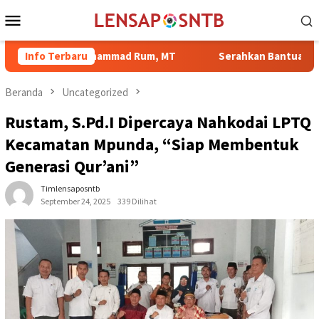
Loncat
Menu
ke
Mobile
konten
r. H. Mohammad Rum, MT
Info Terbaru
Serahkan Bantuan di Kelurahan S
Beranda
Uncategorized
Rustam, S.Pd.I Dipercaya Nahkodai LPTQ
Kecamatan Mpunda, “Siap Membentuk
Generasi Qur’ani”
Timlensaposntb
September 24, 2025
339 Dilihat