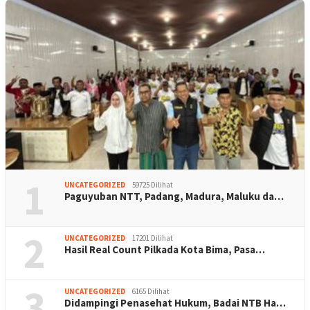
1
UNCATEGORIZED
59725 Dilihat
Paguyuban NTT, Padang, Madura, Maluku da…
2
UNCATEGORIZED
17201 Dilihat
Hasil Real Count Pilkada Kota Bima, Pasa…
3
UNCATEGORIZED
6165 Dilihat
Didampingi Penasehat Hukum, Badai NTB Ha…