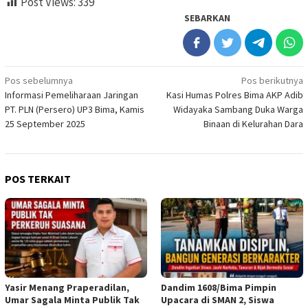
Post Views:
339
SEBARKAN
Navigasi
Pos sebelumnya
Pos berikutnya
Informasi Pemeliharaan Jaringan
Kasi Humas Polres Bima AKP Adib
pos
PT. PLN (Persero) UP3 Bima, Kamis
Widayaka Sambang Duka Warga
25 September 2025
Binaan di Kelurahan Dara
POS TERKAIT
Yasir Menang Praperadilan,
Dandim 1608/Bima Pimpin
Umar Sagala Minta Publik Tak
Upacara di SMAN 2, Siswa