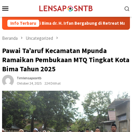
Loncat
Menu
ke
Mobile
konten
upati Bima dr. H. Irfan Bergabung di Retreat Magelang
Info Terbaru
Ru
Beranda
Uncategorized
Pawai Ta’aruf Kecamatan Mpunda
Ramaikan Pembukaan MTQ Tingkat Kota
Bima Tahun 2025
Timlensaposntb
Oktober 24, 2025
224 Dilihat