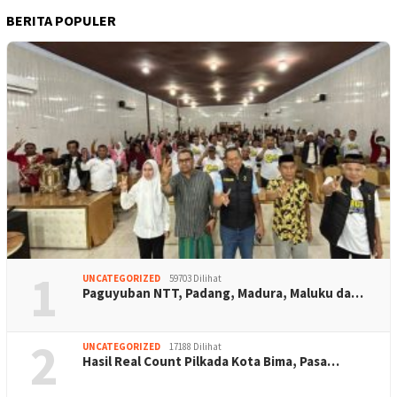
BERITA POPULER
1
UNCATEGORIZED
59703 Dilihat
Paguyuban NTT, Padang, Madura, Maluku da…
2
UNCATEGORIZED
17188 Dilihat
Hasil Real Count Pilkada Kota Bima, Pasa…