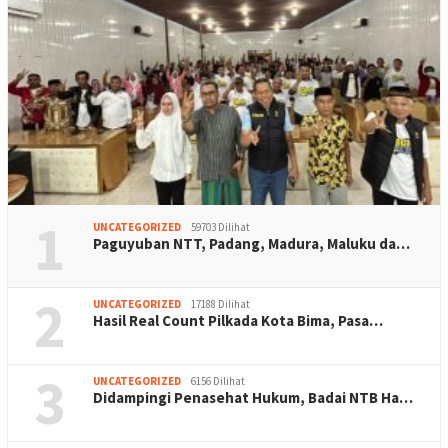
1
UNCATEGORIZED
59703 Dilihat
Paguyuban NTT, Padang, Madura, Maluku da…
2
UNCATEGORIZED
17188 Dilihat
Hasil Real Count Pilkada Kota Bima, Pasa…
3
UNCATEGORIZED
6156 Dilihat
Didampingi Penasehat Hukum, Badai NTB Ha…