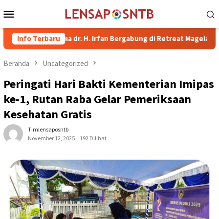
Loncat
Menu
ke
Mobile
konten
i Bima dr. H. Irfan Bergabung di Retreat Magelang
Info Terbaru
Rutan K
Beranda
Uncategorized
Peringati Hari Bakti Kementerian Imipas
ke-1, Rutan Raba Gelar Pemeriksaan
Kesehatan Gratis
Timlensaposntb
November 12, 2025
192 Dilihat