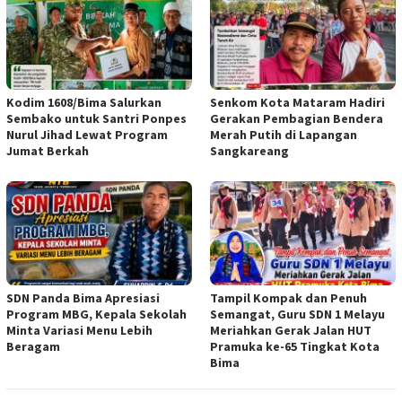
Kodim 1608/Bima Salurkan
Senkom Kota Mataram Hadiri
Sembako untuk Santri Ponpes
Gerakan Pembagian Bendera
Nurul Jihad Lewat Program
Merah Putih di Lapangan
Jumat Berkah
Sangkareang
SDN Panda Bima Apresiasi
Tampil Kompak dan Penuh
Program MBG, Kepala Sekolah
Semangat, Guru SDN 1 Melayu
Minta Variasi Menu Lebih
Meriahkan Gerak Jalan HUT
Beragam
Pramuka ke-65 Tingkat Kota
Bima