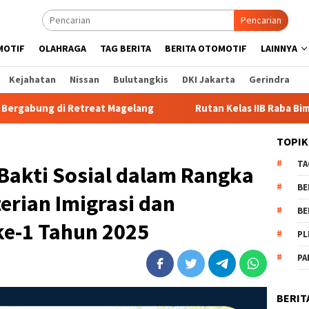
Pencarian
MOTIF
OLAHRAGA
TAG BERITA
BERITA OTOMOTIF
LAINNYA
Kejahatan
Nissan
Bulutangkis
DKI Jakarta
Gerindra
 Magelang
Rutan Kelas IIB Raba Bima Sambut Kunjungan Pj
TOPIK
TA
Bakti Sosial dalam Rangka
BE
erian Imigrasi dan
BE
e-1 Tahun 2025
PL
PA
BERIT