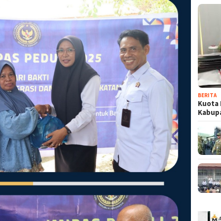
BERITA
Kuota 
Kabup