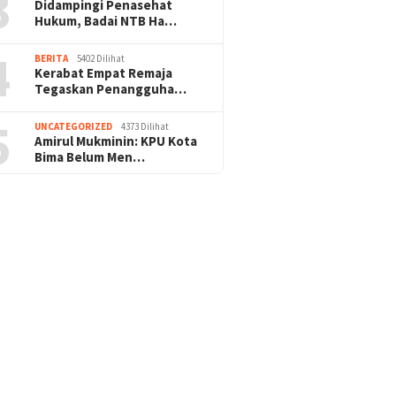
3
Didampingi Penasehat
Hukum, Badai NTB Ha…
4
BERITA
5402 Dilihat
Kerabat Empat Remaja
Tegaskan Penangguha…
5
UNCATEGORIZED
4373 Dilihat
Amirul Mukminin: KPU Kota
Bima Belum Men…