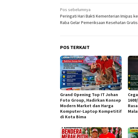
Navigasi
Pos sebelumnya
Peringati Hari Bakti Kementerian Imipas ke
pos
Raba Gelar Pemeriksaan Kesehatan Gratis
POS TERKAIT
Grand Opening Top IT Johan
Cega
Foto Group, Hadirkan Konsep
1608
Modern Market dan Harga
Rasa
Komputer-Laptop Kompetitif
Mal
di Kota Bima