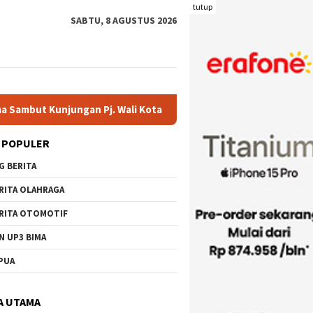
tutup
SABTU, 8 AGUSTUS 2026
. Wali Kota Ir. H. Mohammad Rum, MT
Serahkan Bantuan di
 POPULER
G BERITA
RITA OLAHRAGA
RITA OTOMOTIF
N UP3 BIMA
PUA
A UTAMA