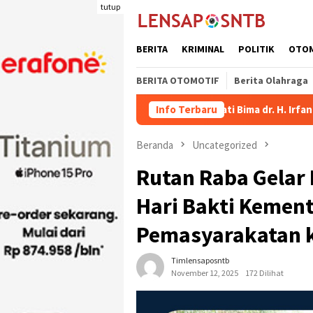
Loncat
tutup
ke
konten
BERITA
KRIMINAL
POLITIK
OTO
BERITA OTOMOTIF
Berita Olahraga
Naik
Wakil Bupati Bima dr. H. Irfan Bergabung di Retreat
Info Terbaru
Beranda
Uncategorized
Rutan Raba Gelar 
Hari Bakti Kement
Pemasyarakatan k
Timlensaposntb
November 12, 2025
172 Dilihat