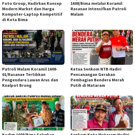
Foto Group, Hadirkan Konsep
1608/Bima melalui Koramil
Modern Market dan Harga
Rasanae Intensifkan Patroli
Komputer-Laptop Kompetitif
Malam
di Kota Bima
Patroli Malam Koramil 1608-
Ketua Senkom NTB Hadiri
01/Rasanae Tertibkan
Pencanangan Gerakan
Pengendara Lawan Arus dan
Pembagian Bendera Merah
Knalpot Brong
Putih di Mataram
Kodim 1608/Bima Salurkan
Senkom Kota Mataram Hadiri