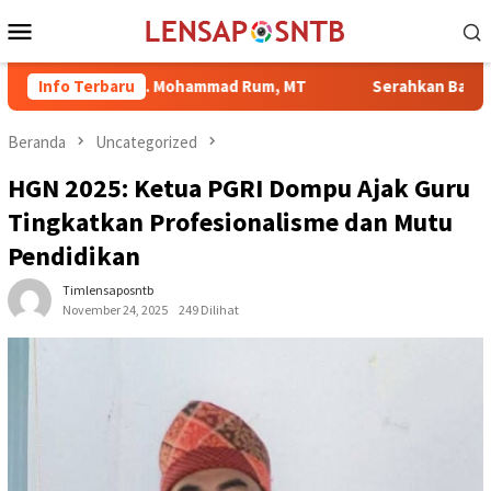
Loncat
Menu
ke
Mobile
konten
ta Ir. H. Mohammad Rum, MT
Info Terbaru
Serahkan Bantuan di Kelurah
Beranda
Uncategorized
HGN 2025: Ketua PGRI Dompu Ajak Guru
Tingkatkan Profesionalisme dan Mutu
Pendidikan
Timlensaposntb
November 24, 2025
249 Dilihat