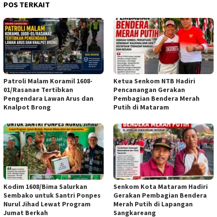
POS TERKAIT
Patroli Malam Koramil 1608-
Ketua Senkom NTB Hadiri
01/Rasanae Tertibkan
Pencanangan Gerakan
Pengendara Lawan Arus dan
Pembagian Bendera Merah
Knalpot Brong
Putih di Mataram
Kodim 1608/Bima Salurkan
Senkom Kota Mataram Hadiri
Sembako untuk Santri Ponpes
Gerakan Pembagian Bendera
Nurul Jihad Lewat Program
Merah Putih di Lapangan
Jumat Berkah
Sangkareang