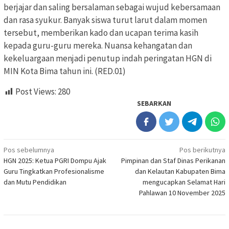
berjajar dan saling bersalaman sebagai wujud kebersamaan
dan rasa syukur. Banyak siswa turut larut dalam momen
tersebut, memberikan kado dan ucapan terima kasih
kepada guru-guru mereka. Nuansa kehangatan dan
kekeluargaan menjadi penutup indah peringatan HGN di
MIN Kota Bima tahun ini. (RED.01)
Post Views:
280
SEBARKAN
Navigasi
Pos sebelumnya
Pos berikutnya
HGN 2025: Ketua PGRI Dompu Ajak
Pimpinan dan Staf Dinas Perikanan
pos
Guru Tingkatkan Profesionalisme
dan Kelautan Kabupaten Bima
dan Mutu Pendidikan
mengucapkan Selamat Hari
Pahlawan 10 November 2025