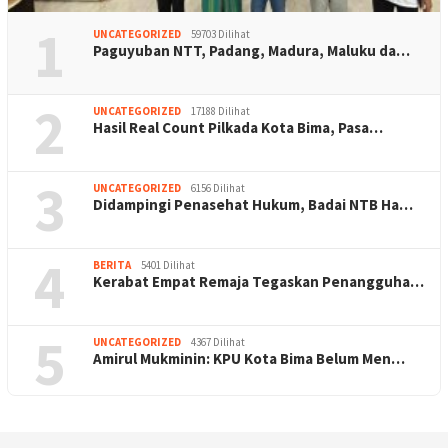
1
UNCATEGORIZED
59703 Dilihat
Paguyuban NTT, Padang, Madura, Maluku da…
2
UNCATEGORIZED
17188 Dilihat
Hasil Real Count Pilkada Kota Bima, Pasa…
3
UNCATEGORIZED
6156 Dilihat
Didampingi Penasehat Hukum, Badai NTB Ha…
4
BERITA
5401 Dilihat
Kerabat Empat Remaja Tegaskan Penangguha…
5
UNCATEGORIZED
4367 Dilihat
Amirul Mukminin: KPU Kota Bima Belum Men…