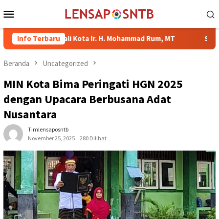
Loncat
Menu
ke
Mobile
konten
Wali Kota Ir. H. Mohammad Rum, MT
Info Terbaru
Serahkan Bantuan di 
Beranda
Uncategorized
MIN Kota Bima Peringati HGN 2025
dengan Upacara Berbusana Adat
Nusantara
Timlensaposntb
November 25, 2025
280 Dilihat