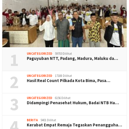
1
UNCATEGORIZED
59703 Dilihat
Paguyuban NTT, Padang, Madura, Maluku da…
2
UNCATEGORIZED
17188 Dilihat
Hasil Real Count Pilkada Kota Bima, Pasa…
3
UNCATEGORIZED
6156 Dilihat
Didampingi Penasehat Hukum, Badai NTB Ha…
4
BERITA
5401 Dilihat
Kerabat Empat Remaja Tegaskan Penangguha…