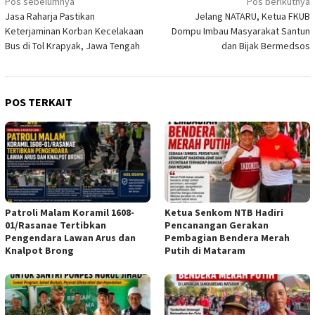
Navigasi
Pos sebelumnya
Pos berikutnya
Jasa Raharja Pastikan
Jelang NATARU, Ketua FKUB
pos
Keterjaminan Korban Kecelakaan
Dompu Imbau Masyarakat Santun
Bus di Tol Krapyak, Jawa Tengah
dan Bijak Bermedsos
POS TERKAIT
Patroli Malam Koramil 1608-
Ketua Senkom NTB Hadiri
01/Rasanae Tertibkan
Pencanangan Gerakan
Pengendara Lawan Arus dan
Pembagian Bendera Merah
Knalpot Brong
Putih di Mataram