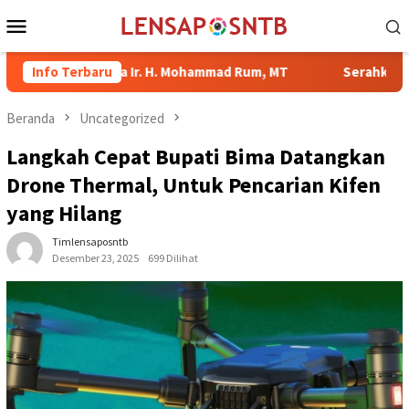
Loncat
Menu
ke
Mobile
konten
Wali Kota Ir. H. Mohammad Rum, MT
Info Terbaru
Serahkan Bantuan di 
Beranda
Uncategorized
Langkah Cepat Bupati Bima Datangkan
Drone Thermal, Untuk Pencarian Kifen
yang Hilang
Timlensaposntb
Desember 23, 2025
699 Dilihat