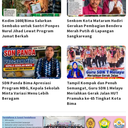
Kodim 1608/Bima Salurkan
Senkom Kota Mataram Hadiri
Sembako untuk Santri Ponpes
Gerakan Pembagian Bendera
Nurul Jihad Lewat Program
Merah Putih di Lapangan
Jumat Berkah
Sangkareang
SDN Panda Bima Apresiasi
Tampil Kompak dan Penuh
Program MBG, Kepala Sekolah
Semangat, Guru SDN 1 Melayu
Minta Variasi Menu Lebih
Meriahkan Gerak Jalan HUT
Beragam
Pramuka ke-65 Tingkat Kota
Bima