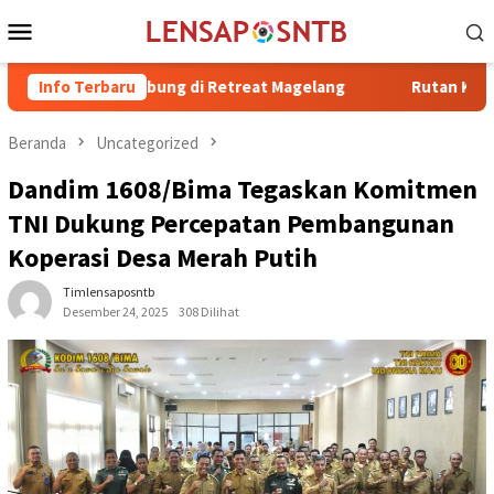
Loncat
Menu
ke
Mobile
konten
n Bergabung di Retreat Magelang
Info Terbaru
Rutan Kelas IIB Raba Bi
Beranda
Uncategorized
Dandim 1608/Bima Tegaskan Komitmen
TNI Dukung Percepatan Pembangunan
Koperasi Desa Merah Putih
Timlensaposntb
Desember 24, 2025
308 Dilihat