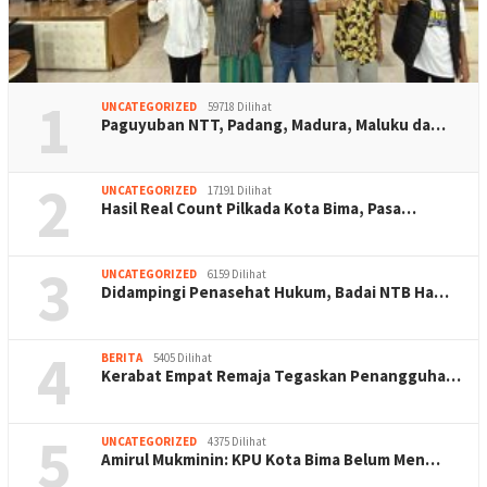
1
UNCATEGORIZED
59718 Dilihat
Paguyuban NTT, Padang, Madura, Maluku da…
2
UNCATEGORIZED
17191 Dilihat
Hasil Real Count Pilkada Kota Bima, Pasa…
3
UNCATEGORIZED
6159 Dilihat
Didampingi Penasehat Hukum, Badai NTB Ha…
4
BERITA
5405 Dilihat
Kerabat Empat Remaja Tegaskan Penangguha…
5
UNCATEGORIZED
4375 Dilihat
Amirul Mukminin: KPU Kota Bima Belum Men…