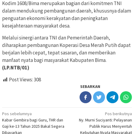
Kodim 1608/Bima merupakan bagian dari komitmen TNI
dalam mendukung pembangunan daerah, khususnya dalam
penguatan ekonomi kerakyatan dan peningkatan
kesejahteraan masyarakat desa.
Melalui sinergi antara TNI dan Pemerintah Daerah,
diharapkan pembangunan Koperasi Desa Merah Putih dapat
berjalan lebih cepat, tepat sasaran, dan memberikan
manfaat nyata bagi masyarakat Kabupaten Bima.
(LP.NTB/01)
Post Views:
308
SEBARKAN
Navigasi
Pos sebelumnya
Pos berikutnya
Kabar Gembira bagi Guru, THR dan
Ny. Murni Suciyanti: Pelayanan
pos
Gaji ke-13 Tahun 2025 Bakal Segera
Publik Harus Menyentuh
Dibayarkan
Kebutuhan Nyata Masyarakat