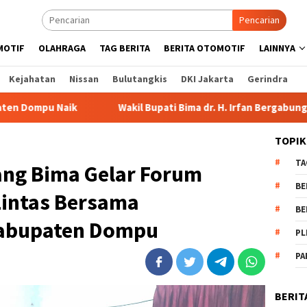
Pencarian
MOTIF
OLAHRAGA
TAG BERITA
BERITA OTOMOTIF
LAINNYA
Kejahatan
Nissan
Bulutangkis
DKI Jakarta
Gerindra
Wakil Bupati Bima dr. H. Irfan Bergabung di Retreat Magelan
TOPIK
TA
ang Bima Gelar Forum
BE
Lintas Bersama
BE
Kabupaten Dompu
PL
PA
BERIT