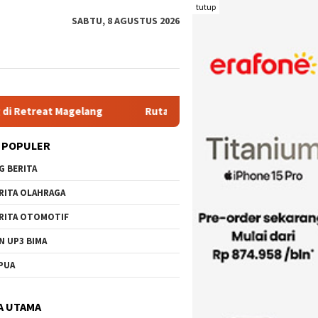
tutup
SABTU, 8 AGUSTUS 2026
g
Rutan Kelas IIB Raba Bima Sambut Kunjungan Pj. Wali K
 POPULER
G BERITA
RITA OLAHRAGA
RITA OTOMOTIF
N UP3 BIMA
PUA
A UTAMA