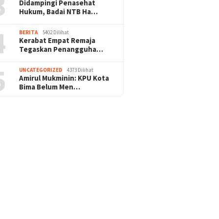
3
Didampingi Penasehat
Hukum, Badai NTB Ha…
4
BERITA
5402 Dilihat
Kerabat Empat Remaja
Tegaskan Penangguha…
5
UNCATEGORIZED
4373 Dilihat
Amirul Mukminin: KPU Kota
Bima Belum Men…