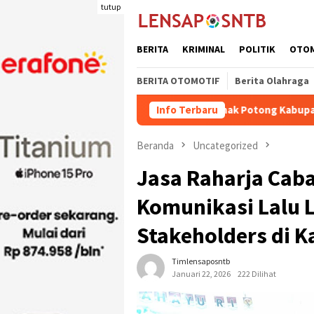
Loncat
tutup
ke
konten
BERITA
KRIMINAL
POLITIK
OTO
BERITA OTOMOTIF
Berita Olahraga
Kuota Pengiriman Ternak Potong Kabupaten Dompu Naik
Info Terbaru
Beranda
Uncategorized
Jasa Raharja Cab
Komunikasi Lalu 
Stakeholders di 
Timlensaposntb
Januari 22, 2026
222 Dilihat