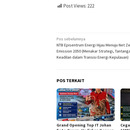
Post Views:
222
Navigasi
Pos sebelumnya
NTB Episentrum Energi Hijau Menuju Net Z
pos
Emission 2050 (Menakar Strategi, Tantang
Keadilan dalam Transisi Energi Kepulauan)
POS TERKAIT
Grand Opening Top IT Johan
Cega