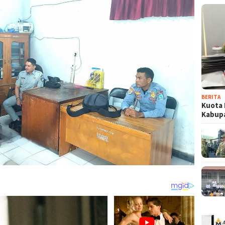
BERITA
Kuota 
Kabup