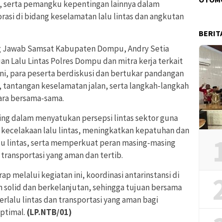
lri, serta pemangku kepentingan lainnya dalam
asi di bidang keselamatan lalu lintas dan angkutan
BERIT
ng Jawab Samsat Kabupaten Dompu, Andry Setia
uan Lalu Lintas Polres Dompu dan mitra kerja terkait
ini, para peserta berdiskusi dan bertukar pandangan
i, tantangan keselamatan jalan, serta langkah-langkah
cara bersama-sama.
ng dalam menyatukan persepsi lintas sektor guna
ecelakaan lalu lintas, meningkatkan kepatuhan dan
lu lintas, serta memperkuat peran masing-masing
transportasi yang aman dan tertib.
p melalui kegiatan ini, koordinasi antarinstansi di
solid dan berkelanjutan, sehingga tujuan bersama
alu lintas dan transportasi yang aman bagi
optimal.
(LP.NTB/01)