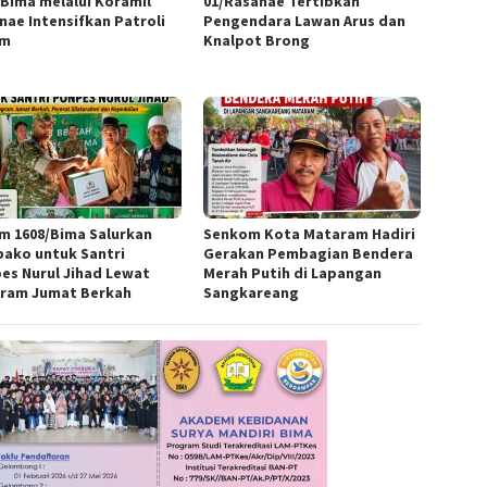
/Bima melalui Koramil
01/Rasanae Tertibkan
nae Intensifkan Patroli
Pengendara Lawan Arus dan
am
Knalpot Brong
m 1608/Bima Salurkan
Senkom Kota Mataram Hadiri
ako untuk Santri
Gerakan Pembagian Bendera
es Nurul Jihad Lewat
Merah Putih di Lapangan
ram Jumat Berkah
Sangkareang