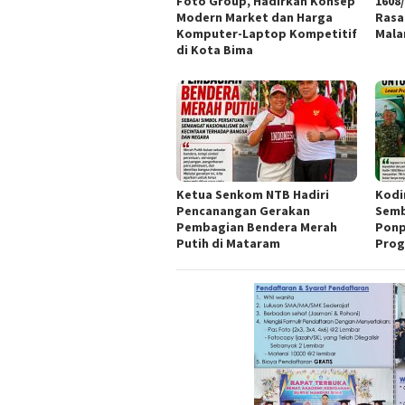
Foto Group, Hadirkan Konsep
1608
Modern Market dan Harga
Rasa
Komputer-Laptop Kompetitif
Mal
di Kota Bima
Ketua Senkom NTB Hadiri
Kodi
Pencanangan Gerakan
Semb
Pembagian Bendera Merah
Ponp
Putih di Mataram
Prog