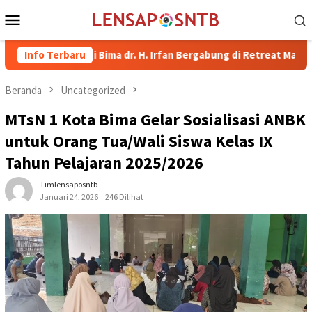
Loncat
Menu
ke
Mobile
konten
 Bupati Bima dr. H. Irfan Bergabung di Retreat Magelang
Info Terbaru
Beranda
Uncategorized
MTsN 1 Kota Bima Gelar Sosialisasi ANBK
untuk Orang Tua/Wali Siswa Kelas IX
Tahun Pelajaran 2025/2026
Timlensaposntb
Januari 24, 2026
246 Dilihat