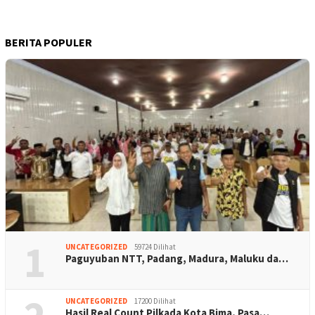
BERITA POPULER
1
UNCATEGORIZED
59724 Dilihat
Paguyuban NTT, Padang, Madura, Maluku da…
UNCATEGORIZED
17200 Dilihat
Hasil Real Count Pilkada Kota Bima, Pasa…