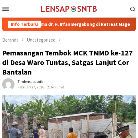
Loncat
Menu
ke
Mobile
konten
pati Bima dr. H. Irfan Bergabung di Retreat Magelang
Info Terbaru
Ruta
Beranda
Uncategorized
Pemasangan Tembok MCK TMMD ke-127
di Desa Waro Tuntas, Satgas Lanjut Cor
Bantalan
Timlensaposntb
Februari 27, 2026
216 Dilihat