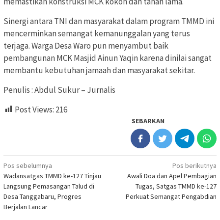
memastikan konstruksi MCK kokoh dan tahan lama.
Sinergi antara TNI dan masyarakat dalam program TMMD ini
mencerminkan semangat kemanunggalan yang terus
terjaga. Warga Desa Waro pun menyambut baik
pembangunan MCK Masjid Ainun Yaqin karena dinilai sangat
membantu kebutuhan jamaah dan masyarakat sekitar.
Penulis : Abdul Sukur – Jurnalis
Post Views:
216
SEBARKAN
Navigasi
Pos sebelumnya
Pos berikutnya
Wadansatgas TMMD ke-127 Tinjau
Awali Doa dan Apel Pembagian
pos
Langsung Pemasangan Talud di
Tugas, Satgas TMMD ke-127
Desa Tanggabaru, Progres
Perkuat Semangat Pengabdian
Berjalan Lancar