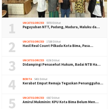
1
UNCATEGORIZED
59703 Dilihat
Paguyuban NTT, Padang, Madura, Maluku da…
2
UNCATEGORIZED
17188 Dilihat
Hasil Real Count Pilkada Kota Bima, Pasa…
3
UNCATEGORIZED
6156 Dilihat
Didampingi Penasehat Hukum, Badai NTB Ha…
4
BERITA
5401 Dilihat
Kerabat Empat Remaja Tegaskan Penangguha…
5
UNCATEGORIZED
4367 Dilihat
Amirul Mukminin: KPU Kota Bima Belum Men…