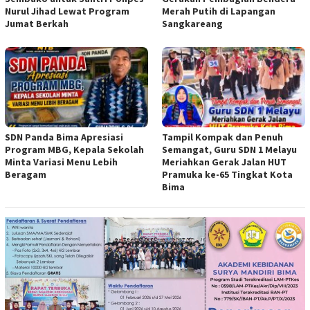
Nurul Jihad Lewat Program
Merah Putih di Lapangan
Jumat Berkah
Sangkareang
SDN Panda Bima Apresiasi
Tampil Kompak dan Penuh
Program MBG, Kepala Sekolah
Semangat, Guru SDN 1 Melayu
Minta Variasi Menu Lebih
Meriahkan Gerak Jalan HUT
Beragam
Pramuka ke-65 Tingkat Kota
Bima