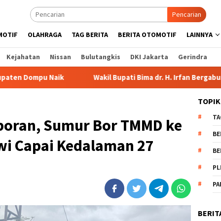
Pencarian
MOTIF
OLAHRAGA
TAG BERITA
BERITA OTOMOTIF
LAINNYA
Kejahatan
Nissan
Bulutangkis
DKI Jakarta
Gerindra
ik
Wakil Bupati Bima dr. H. Irfan Bergabung di Retreat M
TOPIK
TA
boran, Sumur Bor TMMD ke
BE
wi Capai Kedalaman 27
BE
PL
PA
BERIT