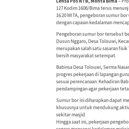
Lensa Pos NTB, Monta Bima
– Pr
127 Kodim 1608/Bima terus menunju
16.20 WITA, pengeboran sumur bor 6
dengan capaian kedalaman mencapa
Pengeboran sumur bor tersebut berl
Dusun Nggaro, Desa Tolouwi, Keca
merupakan salah satu sasaran fis
bersih masyarakat setempat.
Babinsa Desa Tolouwi, Serma Nasa
progres pekerjaan di lapangan gun
sesuai perencanaan. Kehadiran Bab
pendampingan agar pekerjaan tetap
Sumur bor ini diharapkan dapat men
khususnya untuk mendukung aktivi
sekitar masjid.
Hingga saat ini, pekerjaan pengeb