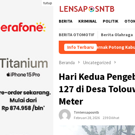
Loncat
tutup
ke
konten
BERITA
KRIMINAL
POLITIK
OTO
BERITA OTOMOTIF
Berita Olahraga
Kuota Pengiriman Ternak Potong Kabupaten Dompu Na
Info Terbaru
Beranda
Uncategorized
Hari Kedua Penge
127 di Desa Tolou
Meter
Timlensaposntb
Februari 28, 2026
239 Dilihat