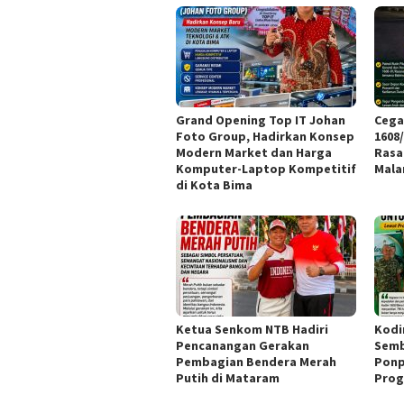
Grand Opening Top IT Johan
Cega
Foto Group, Hadirkan Konsep
1608
Modern Market dan Harga
Rasa
Komputer-Laptop Kompetitif
Mal
di Kota Bima
Ketua Senkom NTB Hadiri
Kodi
Pencanangan Gerakan
Semb
Pembagian Bendera Merah
Ponp
Putih di Mataram
Prog