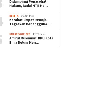
3
Didampingi Penasehat
Hukum, Badai NTB Ha…
4
BERITA
5402 Dilihat
Kerabat Empat Remaja
Tegaskan Penangguha…
5
UNCATEGORIZED
4372 Dilihat
Amirul Mukminin: KPU Kota
Bima Belum Men…