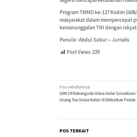
segera mencapai kedalaman maksim
Program TMMD ke-127 Kodim 1608/B
masyarakat dalam mempercepat p
kemanunggalan TNI dengan rakyat
Penulis : Abdul Sukur – Jurnalis
Post Views:
239
Navigasi
Pos sebelumnya
SDN 19 Rabangodu Utara Gelar Sosialisasi
pos
Orang Tua Siswa Kelas VI Dilibatkan Penuh
POS TERKAIT