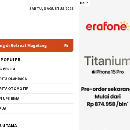
tutup
SABTU, 8 AGUSTUS 2026
agelang
Rutan Kelas IIB Raba Bima Sambut Kunjungan Pj. 
 POPULER
G BERITA
RITA OLAHRAGA
RITA OTOMOTIF
N UP3 BIMA
PUA
A UTAMA