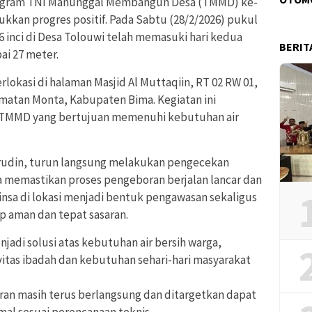
ogram TNI Manunggal Membangun Desa (TMMD) ke-
kkan progres positif. Pada Sabtu (28/2/2026) pukul
 inci di Desa Tolouwi telah memasuki hari kedua
BERIT
i 27 meter.
okasi di halaman Masjid Al Muttaqiin, RT 02 RW 01,
matan Monta, Kabupaten Bima. Kegiatan ini
ik TMMD yang bertujuan memenuhi kebutuhan air
rudin, turun langsung melakukan pengecekan
a memastikan proses pengeboran berjalan lancar dan
insa di lokasi menjadi bentuk pengawasan sekaligus
 aman dan tepat sasaran.
jadi solusi atas kebutuhan air bersih warga,
tas ibadah dan kebutuhan sehari-hari masyarakat
oran masih terus berlangsung dan ditargetkan dapat