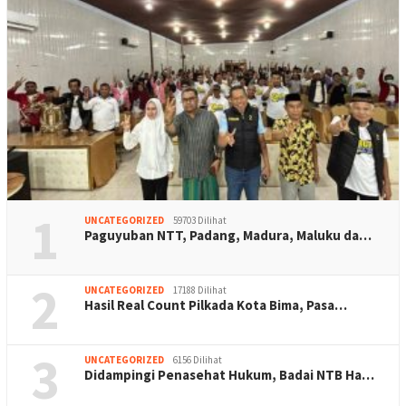
1
UNCATEGORIZED
59703 Dilihat
Paguyuban NTT, Padang, Madura, Maluku da…
2
UNCATEGORIZED
17188 Dilihat
Hasil Real Count Pilkada Kota Bima, Pasa…
3
UNCATEGORIZED
6156 Dilihat
Didampingi Penasehat Hukum, Badai NTB Ha…