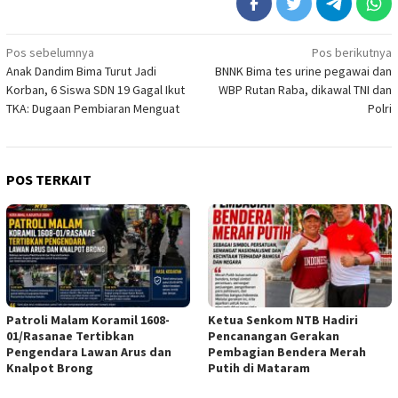
Navigasi
Pos sebelumnya
Pos berikutnya
Anak Dandim Bima Turut Jadi
BNNK Bima tes urine pegawai dan
pos
Korban, 6 Siswa SDN 19 Gagal Ikut
WBP Rutan Raba, dikawal TNI dan
TKA: Dugaan Pembiaran Menguat
Polri
POS TERKAIT
Patroli Malam Koramil 1608-
Ketua Senkom NTB Hadiri
01/Rasanae Tertibkan
Pencanangan Gerakan
Pengendara Lawan Arus dan
Pembagian Bendera Merah
Knalpot Brong
Putih di Mataram