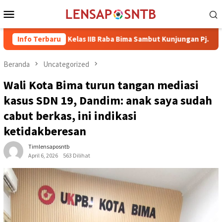
Loncat
Menu
ke
Mobile
konten
an Kelas IIB Raba Bima Sambut Kunjungan Pj. Wali Kota Ir. H. Mo
Info Terbaru
Beranda
Uncategorized
Wali Kota Bima turun tangan mediasi
kasus SDN 19, Dandim: anak saya sudah
cabut berkas, ini indikasi
ketidakberesan
Timlensaposntb
April 6, 2026
563 Dilihat