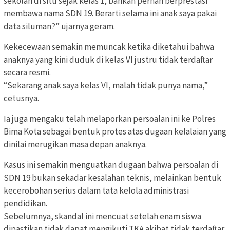
sekolah di situ sejak kelas 1, bahkan pernah berprestasi
membawa nama SDN 19. Berarti selama ini anak saya pakai
data siluman?” ujarnya geram.
Kekecewaan semakin memuncak ketika diketahui bahwa
anaknya yang kini duduk di kelas VI justru tidak terdaftar
secara resmi.
“Sekarang anak saya kelas VI, malah tidak punya nama,”
cetusnya.
Ia juga mengaku telah melaporkan persoalan ini ke Polres
Bima Kota sebagai bentuk protes atas dugaan kelalaian yang
dinilai merugikan masa depan anaknya.
Kasus ini semakin menguatkan dugaan bahwa persoalan di
SDN 19 bukan sekadar kesalahan teknis, melainkan bentuk
kecerobohan serius dalam tata kelola administrasi
pendidikan.
Sebelumnya, skandal ini mencuat setelah enam siswa
dipastikan tidak dapat mengikuti TKA akibat tidak terdaftar