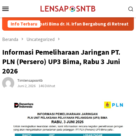
Loncat
Menu
ke
Mobile
konten
kil Bupati Bima dr. H. Irfan Bergabung di Retreat Magelang
Info Terbaru
Beranda
Uncategorized
Informasi Pemeliharaan Jaringan PT.
PLN (Persero) UP3 Bima, Rabu 3 Juni
2026
Timlensaposntb
Juni 2, 2026
146 Dilihat