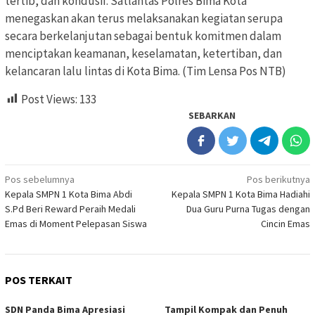
tertib, dan kondusif. Satlantas Polres Bima Kota
menegaskan akan terus melaksanakan kegiatan serupa
secara berkelanjutan sebagai bentuk komitmen dalam
menciptakan keamanan, keselamatan, ketertiban, dan
kelancaran lalu lintas di Kota Bima. (Tim Lensa Pos NTB)
Post Views:
133
SEBARKAN
Navigasi
Pos sebelumnya
Pos berikutnya
Kepala SMPN 1 Kota Bima Abdi
Kepala SMPN 1 Kota Bima Hadiahi
pos
S.Pd Beri Reward Peraih Medali
Dua Guru Purna Tugas dengan
Emas di Moment Pelepasan Siswa
Cincin Emas
POS TERKAIT
SDN Panda Bima Apresiasi
Tampil Kompak dan Penuh