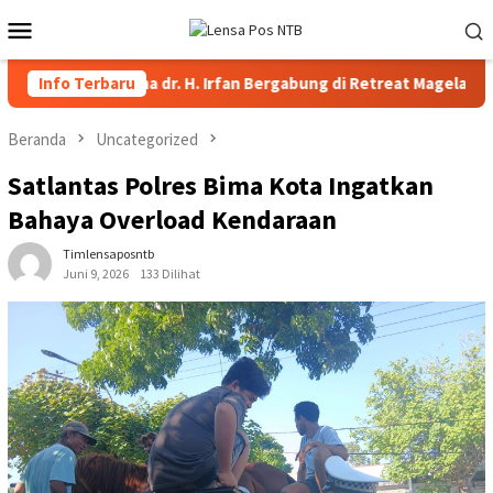
Loncat
Menu
ke
Mobile
konten
pati Bima dr. H. Irfan Bergabung di Retreat Magelang
Info Terbaru
Rut
Beranda
Uncategorized
Satlantas Polres Bima Kota Ingatkan
Bahaya Overload Kendaraan
Timlensaposntb
Juni 9, 2026
133 Dilihat