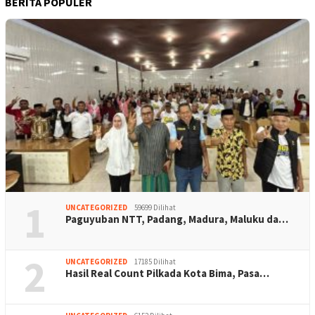
BERITA POPULER
1
UNCATEGORIZED
59699 Dilihat
Paguyuban NTT, Padang, Madura, Maluku da…
2
UNCATEGORIZED
17185 Dilihat
Hasil Real Count Pilkada Kota Bima, Pasa…