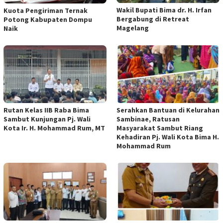
Wakil Bupati Bima dr. H. Irfan
Kuota Pengiriman Ternak
Bergabung di Retreat
Potong Kabupaten Dompu
Magelang
Naik
Rutan Kelas IIB Raba Bima
Serahkan Bantuan di Kelurahan
Sambut Kunjungan Pj. Wali
Sambinae, Ratusan
Kota Ir. H. Mohammad Rum, MT
Masyarakat Sambut Riang
Kehadiran Pj. Wali Kota Bima H.
Mohammad Rum