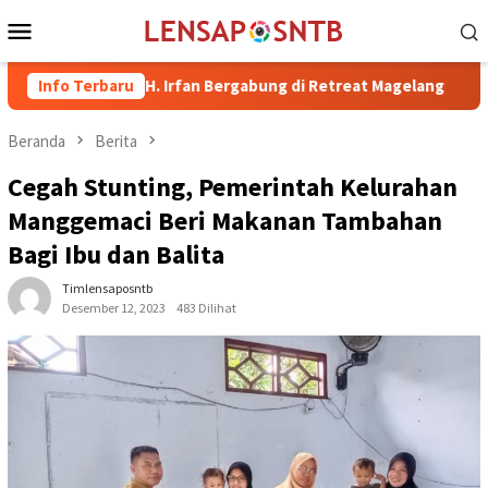
Loncat
Menu
ke
Mobile
konten
ima dr. H. Irfan Bergabung di Retreat Magelang
Info Terbaru
Rutan Kel
Beranda
Berita
Cegah Stunting, Pemerintah Kelurahan
Manggemaci Beri Makanan Tambahan
Bagi Ibu dan Balita
Timlensaposntb
Desember 12, 2023
483 Dilihat