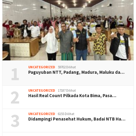
1
UNCATEGORIZED
59702 Dilihat
Paguyuban NTT, Padang, Madura, Maluku da…
2
UNCATEGORIZED
17187 Dilihat
Hasil Real Count Pilkada Kota Bima, Pasa…
3
UNCATEGORIZED
6155 Dilihat
Didampingi Penasehat Hukum, Badai NTB Ha…