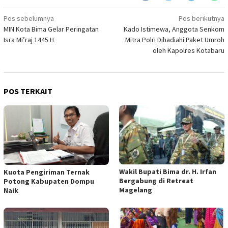
Navigasi
Pos sebelumnya
Pos berikutnya
MIN Kota Bima Gelar Peringatan
Kado Istimewa, Anggota Senkom
pos
Isra Mi’raj 1445 H
Mitra Polri Dihadiahi Paket Umroh
oleh Kapolres Kotabaru
POS TERKAIT
Wakil Bupati Bima dr. H. Irfan
Kuota Pengiriman Ternak
Bergabung di Retreat
Potong Kabupaten Dompu
Magelang
Naik