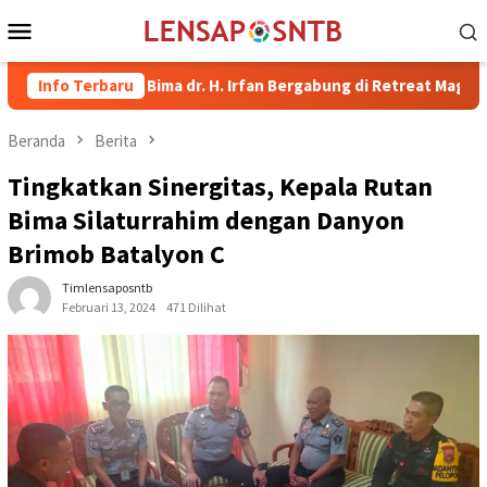
Loncat
Menu
ke
Mobile
konten
upati Bima dr. H. Irfan Bergabung di Retreat Magelang
Info Terbaru
Ru
Beranda
Berita
Tingkatkan Sinergitas, Kepala Rutan
Bima Silaturrahim dengan Danyon
Brimob Batalyon C
Timlensaposntb
Februari 13, 2024
471 Dilihat