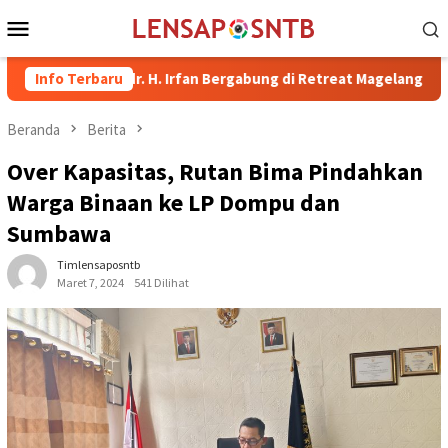
Loncat
Menu
ke
Mobile
konten
ima dr. H. Irfan Bergabung di Retreat Magelang
Info Terbaru
Rutan Kel
Beranda
Berita
Over Kapasitas, Rutan Bima Pindahkan
Warga Binaan ke LP Dompu dan
Sumbawa
Timlensaposntb
Maret 7, 2024
541 Dilihat