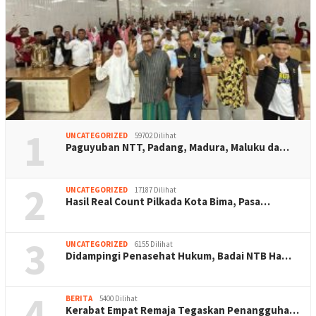
1
UNCATEGORIZED
59702 Dilihat
Paguyuban NTT, Padang, Madura, Maluku da…
2
UNCATEGORIZED
17187 Dilihat
Hasil Real Count Pilkada Kota Bima, Pasa…
3
UNCATEGORIZED
6155 Dilihat
Didampingi Penasehat Hukum, Badai NTB Ha…
4
BERITA
5400 Dilihat
Kerabat Empat Remaja Tegaskan Penangguha…