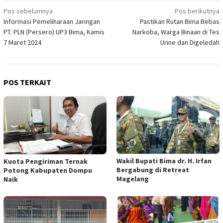
Navigasi
Pos sebelumnya
Pos berikutnya
Informasi Pemeliharaan Jaringan
Pastikan Rutan Bima Bebas
pos
PT. PLN (Persero) UP3 Bima, Kamis
Narkoba, Warga Binaan di Tes
7 Maret 2024
Urine dan Digeledah
POS TERKAIT
Wakil Bupati Bima dr. H. Irfan
Kuota Pengiriman Ternak
Bergabung di Retreat
Potong Kabupaten Dompu
Magelang
Naik