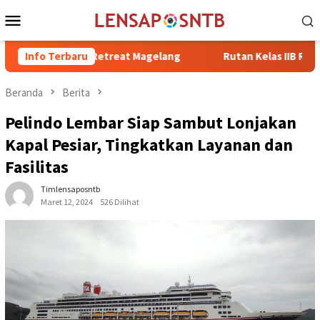
Loncat
Menu
ke
Mobile
konten
g di Retreat Magelang
Info Terbaru
Rutan Kelas IIB Raba Bima Sambut 
Beranda
Berita
Pelindo Lembar Siap Sambut Lonjakan
Kapal Pesiar, Tingkatkan Layanan dan
Fasilitas
Timlensaposntb
Maret 12, 2024
526 Dilihat