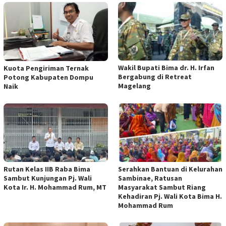
Wakil Bupati Bima dr. H. Irfan
Kuota Pengiriman Ternak
Bergabung di Retreat
Potong Kabupaten Dompu
Magelang
Naik
Rutan Kelas IIB Raba Bima
Serahkan Bantuan di Kelurahan
Sambut Kunjungan Pj. Wali
Sambinae, Ratusan
Kota Ir. H. Mohammad Rum, MT
Masyarakat Sambut Riang
Kehadiran Pj. Wali Kota Bima H.
Mohammad Rum