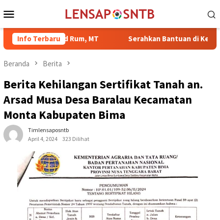
Loncat
Menu
ke
Mobile
konten
Mohammad Rum, MT
Info Terbaru
Serahkan Bantuan di Kelurahan Sambina
Beranda
Berita
Berita Kehilangan Sertifikat Tanah an.
Arsad Musa Desa Baralau Kecamatan
Monta Kabupaten Bima
Timlensaposntb
April 4, 2024
323 Dilihat