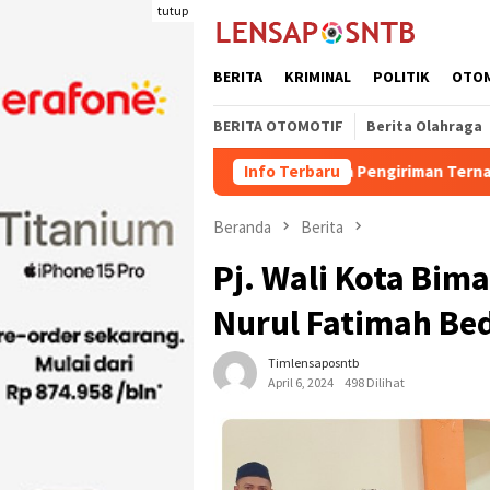
Loncat
tutup
ke
konten
BERITA
KRIMINAL
POLITIK
OTO
BERITA OTOMOTIF
Berita Olahraga
Kuota Pengiriman Ternak Potong Kabupaten D
Info Terbaru
Beranda
Berita
Pj. Wali Kota Bim
Nurul Fatimah Be
Timlensaposntb
April 6, 2024
498 Dilihat