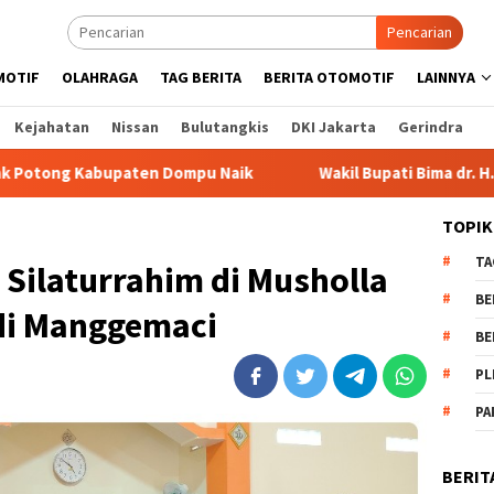
Pencarian
MOTIF
OLAHRAGA
TAG BERITA
BERITA OTOMOTIF
LAINNYA
Kejahatan
Nissan
Bulutangkis
DKI Jakarta
Gerindra
ompu Naik
Wakil Bupati Bima dr. H. Irfan Bergabung di R
TOPIK
TA
a Silaturrahim di Musholla
BE
di Manggemaci
BE
PL
PA
BERIT