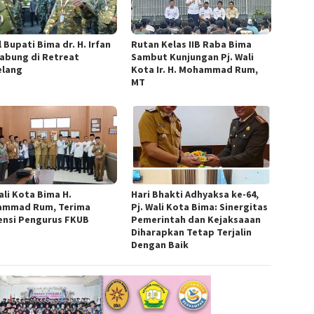
 Bupati Bima dr. H. Irfan
Rutan Kelas IIB Raba Bima
abung di Retreat
Sambut Kunjungan Pj. Wali
lang
Kota Ir. H. Mohammad Rum,
MT
ali Kota Bima H.
Hari Bhakti Adhyaksa ke-64,
mmad Rum, Terima
Pj. Wali Kota Bima: Sinergitas
ensi Pengurus FKUB
Pemerintah dan Kejaksaaan
Diharapkan Tetap Terjalin
Dengan Baik