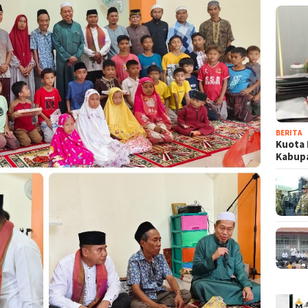
BERITA
Kuota 
Kabup