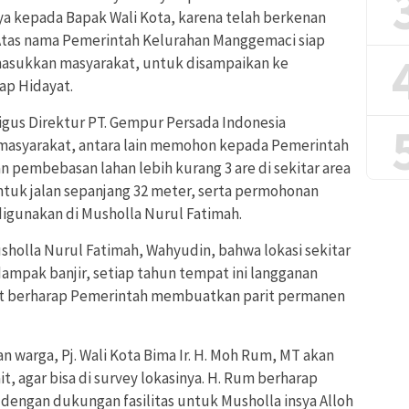
ya kepada Bapak Wali Kota, karena telah berkenan
Atas nama Pemerintah Kelurahan Manggemaci siap
 masukkan masyarakat, untuk disampaikan ke
ap Hidayat.
gus Direktur PT. Gempur Persada Indonesia
asyarakat, antara lain memohon kepada Pemerintah
 pembebasan lahan lebih kurang 3 are di sekitar area
tuk jalan sepanjang 32 meter, serta permohonan
igunakan di Musholla Nurul Fatimah.
holla Nurul Fatimah, Wahyudin, bahwa lokasi sekitar
dampak banjir, setiap tahun tempat ini langganan
ngat berharap Pemerintah membuatkan parit permanen
warga, Pj. Wali Kota Bima Ir. H. Moh Rum, MT akan
t, agar bisa di survey lokasinya. H. Rum berharap
 dengan dukungan fasilitas untuk Musholla insya Alloh