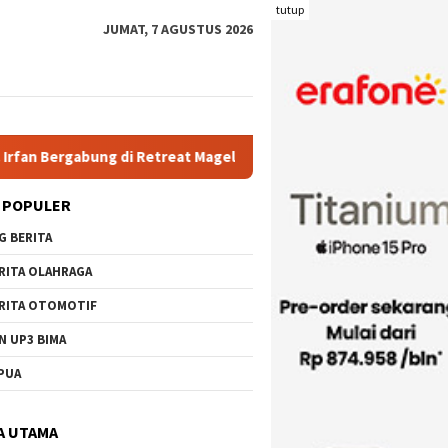
tutup
JUMAT, 7 AGUSTUS 2026
etreat Magelang
Rutan Kelas IIB Raba Bima Sambut Kunjung
 POPULER
G BERITA
RITA OLAHRAGA
RITA OTOMOTIF
N UP3 BIMA
PUA
A UTAMA