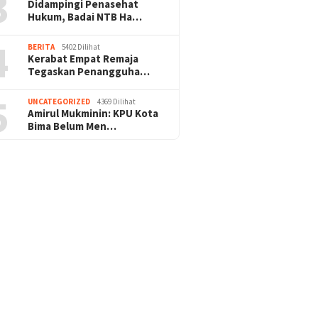
3
Didampingi Penasehat
Hukum, Badai NTB Ha…
4
BERITA
5402 Dilihat
Kerabat Empat Remaja
Tegaskan Penangguha…
5
UNCATEGORIZED
4369 Dilihat
Amirul Mukminin: KPU Kota
Bima Belum Men…