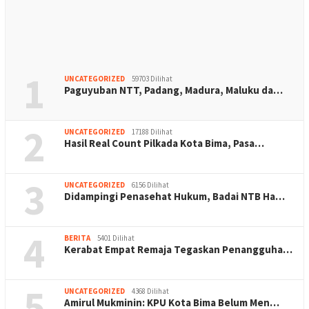
1
UNCATEGORIZED
59703 Dilihat
Paguyuban NTT, Padang, Madura, Maluku da…
2
UNCATEGORIZED
17188 Dilihat
Hasil Real Count Pilkada Kota Bima, Pasa…
3
UNCATEGORIZED
6156 Dilihat
Didampingi Penasehat Hukum, Badai NTB Ha…
4
BERITA
5401 Dilihat
Kerabat Empat Remaja Tegaskan Penangguha…
5
UNCATEGORIZED
4368 Dilihat
Amirul Mukminin: KPU Kota Bima Belum Men…