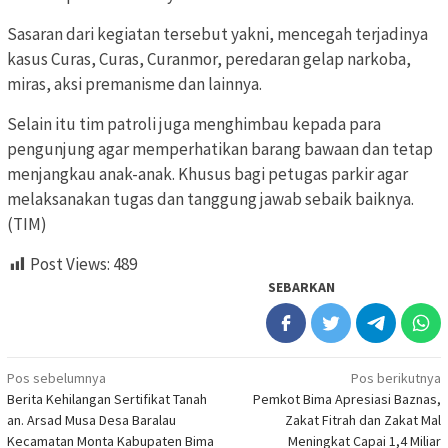
Sasaran dari kegiatan tersebut yakni, mencegah terjadinya
kasus Curas, Curas, Curanmor, peredaran gelap narkoba,
miras, aksi premanisme dan lainnya.
Selain itu tim patroli juga menghimbau kepada para
pengunjung agar memperhatikan barang bawaan dan tetap
menjangkau anak-anak. Khusus bagi petugas parkir agar
melaksanakan tugas dan tanggung jawab sebaik baiknya.
(TIM)
Post Views:
489
SEBARKAN
Navigasi
Pos sebelumnya
Pos berikutnya
Berita Kehilangan Sertifikat Tanah
Pemkot Bima Apresiasi Baznas,
pos
an. Arsad Musa Desa Baralau
Zakat Fitrah dan Zakat Mal
Kecamatan Monta Kabupaten Bima
Meningkat Capai 1,4 Miliar