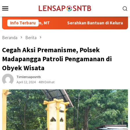
Loncat
Menu
ke
Mobile
konten
ammad Rum, MT
Info Terbaru
Serahkan Bantuan di Kelurahan Sambinae, 
Beranda
Berita
Cegah Aksi Premanisme, Polsek
Madapangga Patroli Pengamanan di
Obyek Wisata
Timlensaposntb
April 12, 2024
489 Dilihat