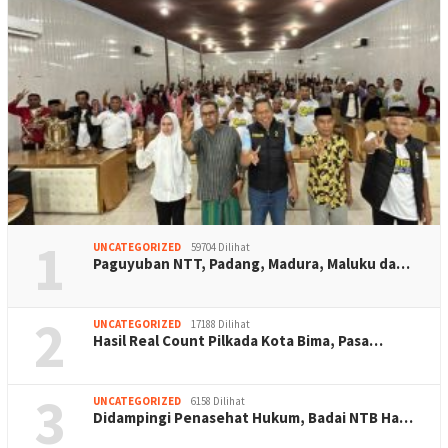
1
UNCATEGORIZED
59704 Dilihat
Paguyuban NTT, Padang, Madura, Maluku da…
2
UNCATEGORIZED
17188 Dilihat
Hasil Real Count Pilkada Kota Bima, Pasa…
3
UNCATEGORIZED
6158 Dilihat
Didampingi Penasehat Hukum, Badai NTB Ha…