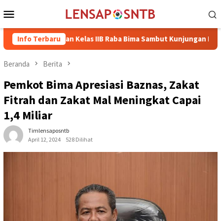
Loncat
Menu
ke
Mobile
konten
Rutan Kelas IIB Raba Bima Sambut Kunjungan Pj. Wali Kota I
Info Terbaru
Beranda
Berita
Pemkot Bima Apresiasi Baznas, Zakat
Fitrah dan Zakat Mal Meningkat Capai
1,4 Miliar
Timlensaposntb
April 12, 2024
528 Dilihat