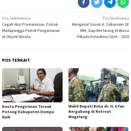
Navigasi
Pos sebelumnya
Pos berikutnya
Cegah Aksi Premanisme, Polsek
Mengenal Sosok H. Zulkarnain SE
pos
Madapangga Patroli Pengamanan
MM, Siap Bertarung di Bursa
di Obyek Wisata
Pilkada Kota Bima 2024 – 2029
POS TERKAIT
Wakil Bupati Bima dr. H. Irfan
Kuota Pengiriman Ternak
Bergabung di Retreat
Potong Kabupaten Dompu
Magelang
Naik