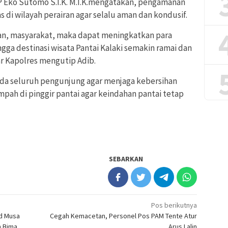
P Eko Sutomo S.I.K. M.I.K.mengatakan, pengamanan
di wilayah perairan agar selalu aman dan kondusif.
n, masyarakat, maka dapat meningkatkan para
ga destinasi wisata Pantai Kalaki semakin ramai dan
r Kapolres mengutip Adib.
da seluruh pengunjung agar menjaga kebersihan
ah di pinggir pantai agar keindahan pantai tetap
SEBARKAN
Pos berikutnya
ad Musa
Cegah Kemacetan, Personel Pos PAM Tente Atur
n Bima
Arus Lalin