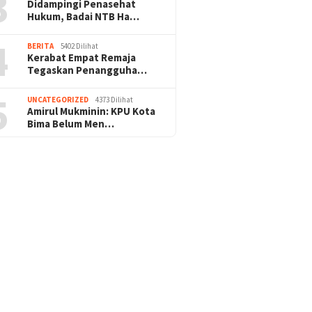
3
Didampingi Penasehat
Hukum, Badai NTB Ha…
4
BERITA
5402 Dilihat
Kerabat Empat Remaja
Tegaskan Penangguha…
5
UNCATEGORIZED
4373 Dilihat
Amirul Mukminin: KPU Kota
Bima Belum Men…