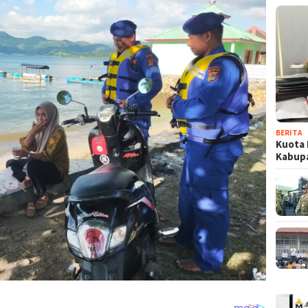
BERITA
Kuota 
Kabup