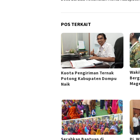
POS TERKAIT
Wakil
Kuota Pengiriman Ternak
Berg
Potong Kabupaten Dompu
Mage
Naik
Serahkan Bantuan di
Pj. W