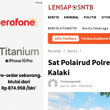
Loncat
tutup
ke
konten
BERITA
KRIMINAL
POLITIK
OTO
BERITA OTOMOTIF
Berita Olahraga
ta Bima H. Mohammad Rum, Terima Audiensi Pengurus FKUB
Info Terbaru
Beranda
Berita
Sat Polairud Polre
Kalaki
Timlensaposntb
April 13, 2024
434 Dilihat