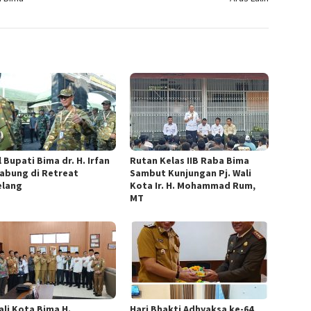
 Bupati Bima dr. H. Irfan
Rutan Kelas IIB Raba Bima
abung di Retreat
Sambut Kunjungan Pj. Wali
lang
Kota Ir. H. Mohammad Rum,
MT
ali Kota Bima H.
Hari Bhakti Adhyaksa ke-64,