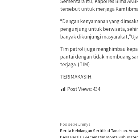
Sementara itu, Kapolres Bima AKB
tersebut untuk menjaga Kamtibmas 
“Dengan kenyamanan yang dirasaka
pengunjung untuk berwisata, sehing
banyak dikunjungi masyarakat,”Uja
Tim patroli juga menghimbau kepa
pantai dengan tidak membuang samp
terjaga. (TIM)
TERIMAKASIH.
Post Views:
434
Navigasi
Pos sebelumnya
Berita Kehilangan Sertifikat Tanah an. Ars
pos
Desa Baralau Kecamatan Monta Kabupate