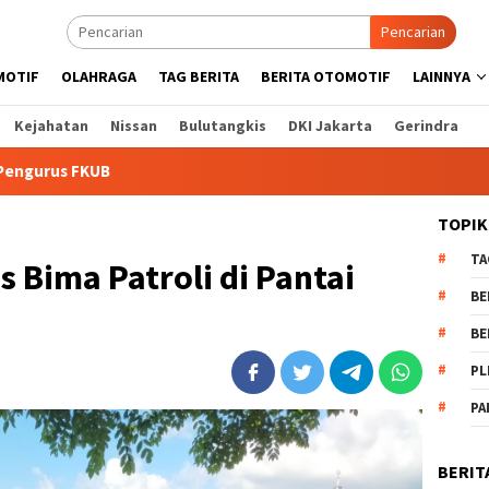
Pencarian
MOTIF
OLAHRAGA
TAG BERITA
BERITA OTOMOTIF
LAINNYA
Kejahatan
Nissan
Bulutangkis
DKI Jakarta
Gerindra
TOPIK
TA
s Bima Patroli di Pantai
BE
BE
PL
PA
BERIT