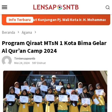
Loncat
Menu
ke
Mobile
konten
Sambut Kunjungan Pj. Wali Kota Ir. H. Mohammad Rum, MT
Info Terbaru
Beranda
Agama
Program Qiraat MTsN 1 Kota Bima Gelar
Al Qur’an Camp 2024
Timlensaposntb
Mei 24, 2024
597 Dilihat