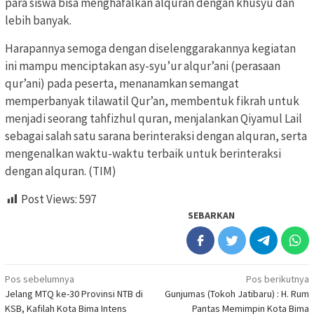
para siswa bisa menghafalkan alquran dengan khusyu dan
lebih banyak.
Harapannya semoga dengan diselenggarakannya kegiatan
ini mampu menciptakan asy-syu’ur alqur’ani (perasaan
qur’ani) pada peserta, menanamkan semangat
memperbanyak tilawatil Qur’an, membentuk fikrah untuk
menjadi seorang tahfizhul quran, menjalankan Qiyamul Lail
sebagai salah satu sarana berinteraksi dengan alquran, serta
mengenalkan waktu-waktu terbaik untuk berinteraksi
dengan alquran. (TIM)
Post Views:
597
SEBARKAN
Navigasi
Pos sebelumnya
Pos berikutnya
Jelang MTQ ke-30 Provinsi NTB di
Gunjumas (Tokoh Jatibaru) : H. Rum
pos
KSB, Kafilah Kota Bima Intens
Pantas Memimpin Kota Bima