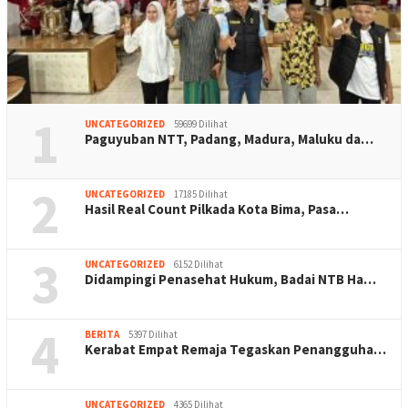
1
UNCATEGORIZED
59699 Dilihat
Paguyuban NTT, Padang, Madura, Maluku da…
2
UNCATEGORIZED
17185 Dilihat
Hasil Real Count Pilkada Kota Bima, Pasa…
3
UNCATEGORIZED
6152 Dilihat
Didampingi Penasehat Hukum, Badai NTB Ha…
4
BERITA
5397 Dilihat
Kerabat Empat Remaja Tegaskan Penangguha…
UNCATEGORIZED
4365 Dilihat