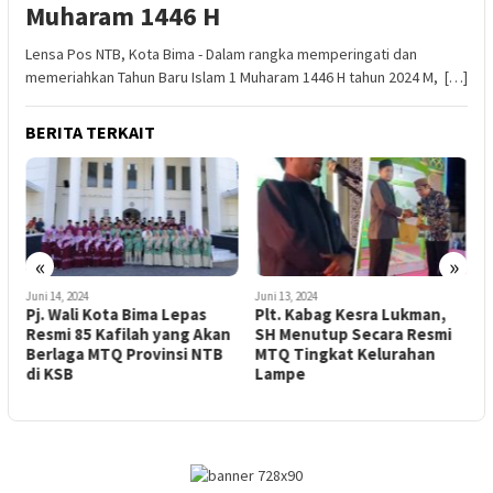
Muharam 1446 H
Lensa Pos NTB, Kota Bima - Dalam rangka memperingati dan
memeriahkan Tahun Baru Islam 1 Muharam 1446 H tahun 2024 M, […]
BERITA TERKAIT
«
»
Juni 14, 2024
Juni 13, 2024
J
Pj. Wali Kota Bima Lepas
Plt. Kabag Kesra Lukman,
Resmi 85 Kafilah yang Akan
SH Menutup Secara Resmi
P
Berlaga MTQ Provinsi NTB
MTQ Tingkat Kelurahan
I
di KSB
Lampe