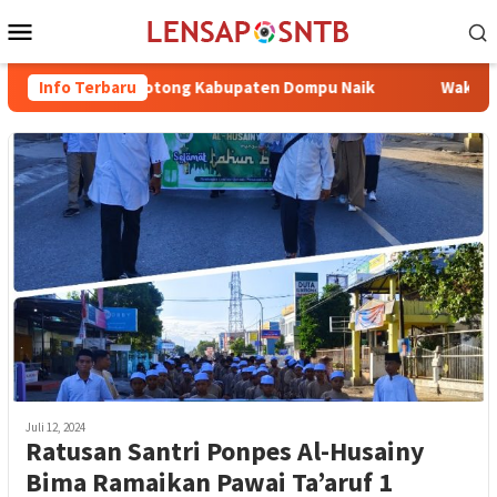
Loncat
Menu
ke
Mobile
konten
 Ternak Potong Kabupaten Dompu Naik
Info Terbaru
Wakil Bupati Bim
Juli 12, 2024
Ratusan Santri Ponpes Al-Husainy
Bima Ramaikan Pawai Ta’aruf 1