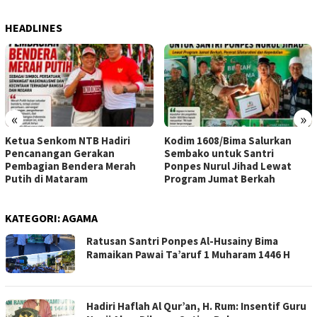
HEADLINES
«
»
Ketua Senkom NTB Hadiri
Kodim 1608/Bima Salurkan
Pencanangan Gerakan
Sembako untuk Santri
Pembagian Bendera Merah
Ponpes Nurul Jihad Lewat
Putih di Mataram
Program Jumat Berkah
KATEGORI:
AGAMA
Ratusan Santri Ponpes Al-Husainy Bima
Ramaikan Pawai Ta’aruf 1 Muharam 1446 H
Hadiri Haflah Al Qur’an, H. Rum: Insentif Guru