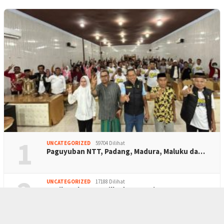
1
UNCATEGORIZED
59704 Dilihat
Paguyuban NTT, Padang, Madura, Maluku da…
2
UNCATEGORIZED
17188 Dilihat
Hasil Real Count Pilkada Kota Bima, Pasa…
UNCATEGORIZED
6157 Dilihat