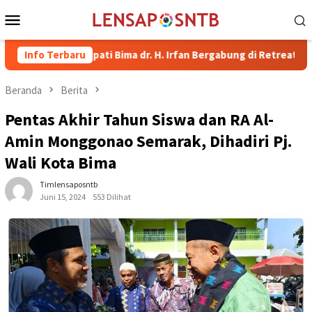
Loncat
Menu
ke
Mobile
konten
l Bupati Bima dr. H. Irfan Bergabung di Retreat Magelang
Info Terbaru
Beranda
Berita
Pentas Akhir Tahun Siswa dan RA Al-
Amin Monggonao Semarak, Dihadiri Pj.
Wali Kota Bima
Timlensaposntb
Juni 15, 2024
553 Dilihat