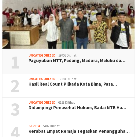
1
UNCATEGORIZED
59705 Dilihat
Paguyuban NTT, Padang, Madura, Maluku da…
2
UNCATEGORIZED
17188 Dilihat
Hasil Real Count Pilkada Kota Bima, Pasa…
3
UNCATEGORIZED
6158 Dilihat
Didampingi Penasehat Hukum, Badai NTB Ha…
4
BERITA
5402 Dilihat
Kerabat Empat Remaja Tegaskan Penangguha…