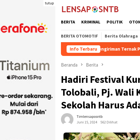
Loncat
tutup
ke
konten
BERITA
KRIMINAL
POLITIK
OTO
BERITA OTOMOTIF
Berita Olahraga
Kuota Pengiriman Ternak Potong Kabupaten Do
Info Terbaru
Beranda
Berita
Hadiri Festival K
Tolobali, Pj. Wal
Sekolah Harus Ada
Timlensaposntb
Juni 15, 2024
562 Dilihat