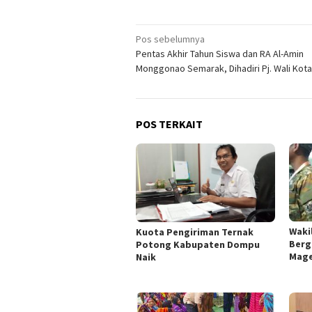
Navigasi
Pos sebelumnya
Pentas Akhir Tahun Siswa dan RA Al-Amin
pos
Monggonao Semarak, Dihadiri Pj. Wali Kot
POS TERKAIT
Wakil
Kuota Pengiriman Ternak
Berg
Potong Kabupaten Dompu
Mage
Naik