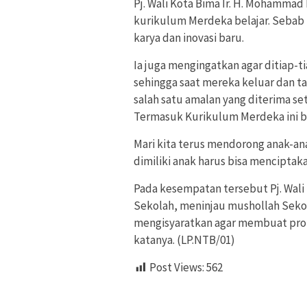
Pj. Wali Kota Bima Ir. H. Mohamma
kurikulum Merdeka belajar. Sebab i
karya dan inovasi baru.
Ia juga mengingatkan agar ditiap-t
sehingga saat mereka keluar dan t
salah satu amalan yang diterima se
Termasuk Kurikulum Merdeka ini bi
Mari kita terus mendorong anak-ana
dimiliki anak harus bisa menciptakan
Pada kesempatan tersebut Pj. Wali
Sekolah, meninjau mushollah Sekol
mengisyaratkan agar membuat prop
katanya. (LP.NTB/01)
Post Views:
562