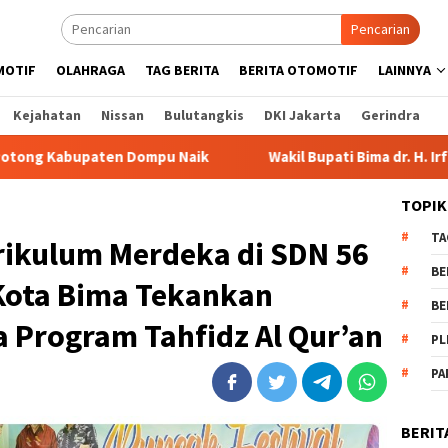
Pencarian
MOTIF
OLAHRAGA
TAG BERITA
BERITA OTOMOTIF
LAINNYA
Kejahatan
Nissan
Bulutangkis
DKI Jakarta
Gerindra
mpu Naik
Wakil Bupati Bima dr. H. Irfan Bergabung di Re
TOPIK
TA
urikulum Merdeka di SDN 56
BE
i Kota Bima Tekankan
BE
 Program Tahfidz Al Qur’an
PL
PA
BERIT