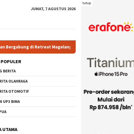
tutup
JUMAT, 7 AGUSTUS 2026
treat Magelang
Rutan Kelas IIB Raba Bima Sambut Kunjunga
 POPULER
G BERITA
RITA OLAHRAGA
RITA OTOMOTIF
N UP3 BIMA
PUA
A UTAMA