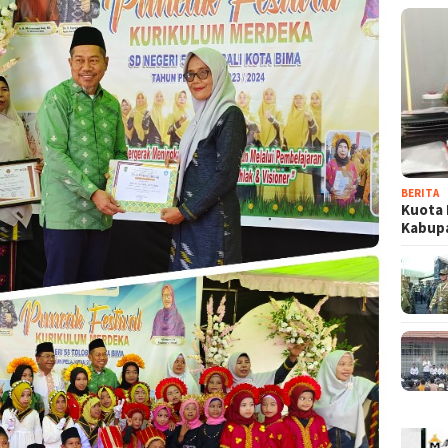
BERITA
Kuota 
Kabup