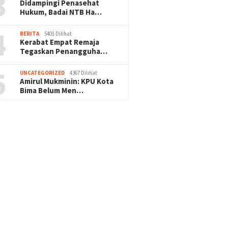
3
Didampingi Penasehat
Hukum, Badai NTB Ha…
4
BERITA
5401 Dilihat
Kerabat Empat Remaja
Tegaskan Penangguha…
5
UNCATEGORIZED
4367 Dilihat
Amirul Mukminin: KPU Kota
Bima Belum Men…