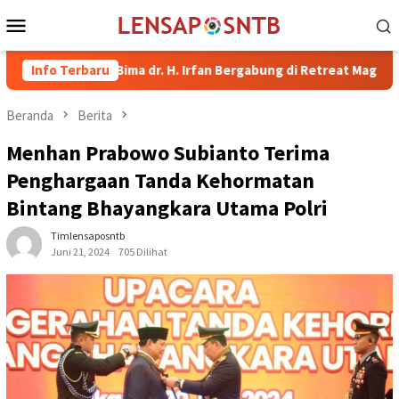
Loncat
Menu
ke
Mobile
konten
pati Bima dr. H. Irfan Bergabung di Retreat Magelang
Info Terbaru
Ruta
Beranda
Berita
Menhan Prabowo Subianto Terima
Penghargaan Tanda Kehormatan
Bintang Bhayangkara Utama Polri
Timlensaposntb
Juni 21, 2024
705 Dilihat