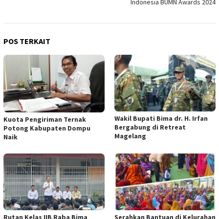
Indonesia BUMN Awards 2024
POS TERKAIT
Wakil Bupati Bima dr. H. Irfan
Kuota Pengiriman Ternak
Bergabung di Retreat
Potong Kabupaten Dompu
Magelang
Naik
Rutan Kelas IIB Raba Bima
Serahkan Bantuan di Kelurahan