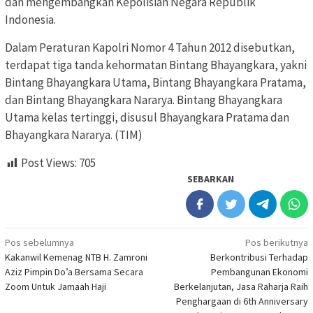
dan mengembangkan Kepolisian Negara Republik
Indonesia.
Dalam Peraturan Kapolri Nomor 4 Tahun 2012 disebutkan,
terdapat tiga tanda kehormatan Bintang Bhayangkara, yakni
Bintang Bhayangkara Utama, Bintang Bhayangkara Pratama,
dan Bintang Bhayangkara Nararya. Bintang Bhayangkara
Utama kelas tertinggi, disusul Bhayangkara Pratama dan
Bhayangkara Nararya. (TIM)
Post Views:
705
SEBARKAN
Navigasi
Pos sebelumnya
Pos berikutnya
Kakanwil Kemenag NTB H. Zamroni
Berkontribusi Terhadap
pos
Aziz Pimpin Do’a Bersama Secara
Pembangunan Ekonomi
Zoom Untuk Jamaah Haji
Berkelanjutan, Jasa Raharja Raih
Penghargaan di 6th Anniversary