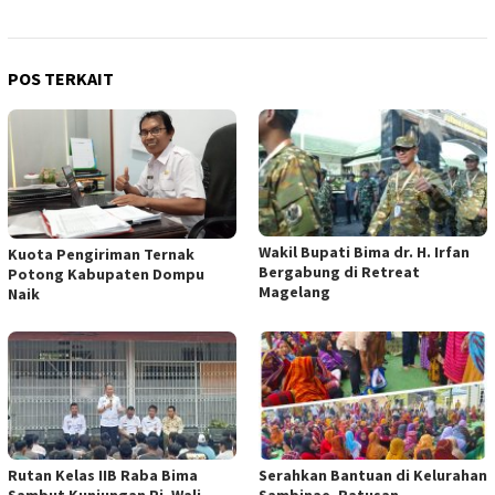
POS TERKAIT
Wakil Bupati Bima dr. H. Irfan
Kuota Pengiriman Ternak
Bergabung di Retreat
Potong Kabupaten Dompu
Magelang
Naik
Rutan Kelas IIB Raba Bima
Serahkan Bantuan di Kelurahan
Sambut Kunjungan Pj. Wali
Sambinae, Ratusan