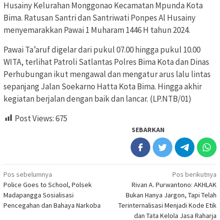
Husainy Kelurahan Monggonao Kecamatan Mpunda Kota
Bima. Ratusan Santri dan Santriwati Ponpes Al Husainy
menyemarakkan Pawai 1 Muharam 1446 H tahun 2024.
Pawai Ta’aruf digelar dari pukul 07.00 hingga pukul 10.00
WITA, terlihat Patroli Satlantas Polres Bima Kota dan Dinas
Perhubungan ikut mengawal dan mengatur arus lalu lintas
sepanjang Jalan Soekarno Hatta Kota Bima. Hingga akhir
kegiatan berjalan dengan baik dan lancar. (LP.NTB/01)
Post Views:
675
SEBARKAN
Navigasi
Pos sebelumnya
Pos berikutnya
Police Goes to School, Polsek
Rivan A. Purwantono: AKHLAK
pos
Madapangga Sosialisasi
Bukan Hanya Jargon, Tapi Telah
Pencegahan dan Bahaya Narkoba
Terinternalisasi Menjadi Kode Etik
dan Tata Kelola Jasa Raharja