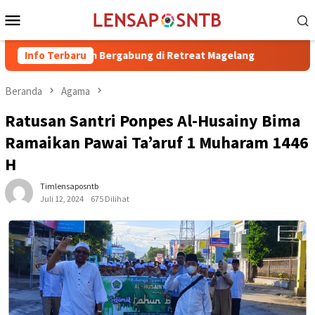
Loncat
Menu
ke
Mobile
konten
H. Irfan Bergabung di Retreat Magelang
Info Terbaru
Rutan Kelas IIB R
Beranda
Agama
Ratusan Santri Ponpes Al-Husainy Bima
Ramaikan Pawai Ta’aruf 1 Muharam 1446
H
Timlensaposntb
Juli 12, 2024
675 Dilihat