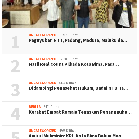
1
UNCATEGORIZED
59703 Dilihat
Paguyuban NTT, Padang, Madura, Maluku da…
2
UNCATEGORIZED
17188 Dilihat
Hasil Real Count Pilkada Kota Bima, Pasa…
3
UNCATEGORIZED
6156 Dilihat
Didampingi Penasehat Hukum, Badai NTB Ha…
4
BERITA
5401 Dilihat
Kerabat Empat Remaja Tegaskan Penangguha…
5
UNCATEGORIZED
4368 Dilihat
Amirul Mukminin: KPU Kota Bima Belum Men…