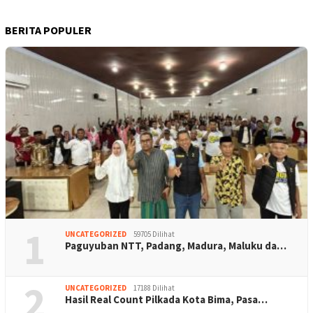
BERITA POPULER
1
UNCATEGORIZED
59705 Dilihat
Paguyuban NTT, Padang, Madura, Maluku da…
2
UNCATEGORIZED
17188 Dilihat
Hasil Real Count Pilkada Kota Bima, Pasa…