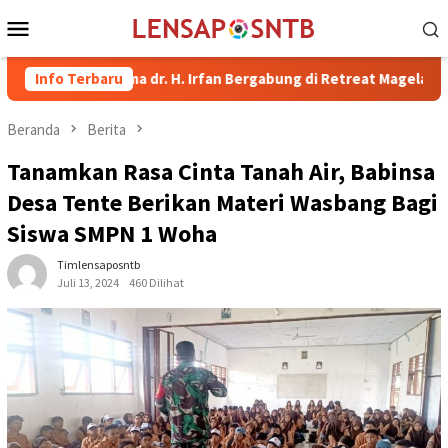
Loncat
Menu
ke
Mobile
konten
ti Bima dr. H. Irfan Bergabung di Retreat Magelang
Info Terbaru
Rutan
Beranda
Berita
Tanamkan Rasa Cinta Tanah Air, Babinsa
Desa Tente Berikan Materi Wasbang Bagi
Siswa SMPN 1 Woha
Timlensaposntb
Juli 13, 2024
460 Dilihat