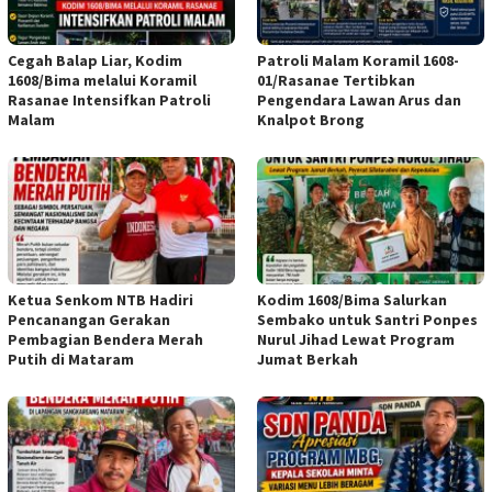
Cegah Balap Liar, Kodim
Patroli Malam Koramil 1608-
1608/Bima melalui Koramil
01/Rasanae Tertibkan
Rasanae Intensifkan Patroli
Pengendara Lawan Arus dan
Malam
Knalpot Brong
Ketua Senkom NTB Hadiri
Kodim 1608/Bima Salurkan
Pencanangan Gerakan
Sembako untuk Santri Ponpes
Pembagian Bendera Merah
Nurul Jihad Lewat Program
Putih di Mataram
Jumat Berkah