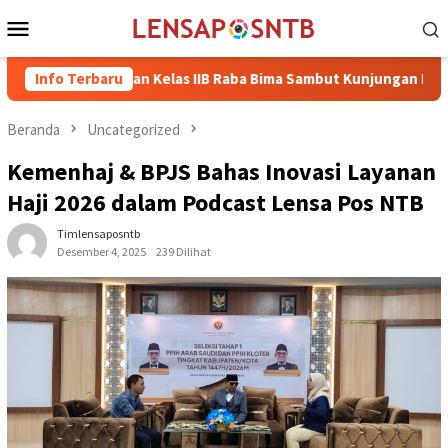
Loncat
Menu
ke
Mobile
konten
Rutan Kelas IIB Raba Bima Sambut Kunjungan Pj. Wali Kota Ir. 
Info Terbaru
Beranda
Uncategorized
Kemenhaj & BPJS Bahas Inovasi Layanan
Haji 2026 dalam Podcast Lensa Pos NTB
Timlensaposntb
Desember 4, 2025
239 Dilihat