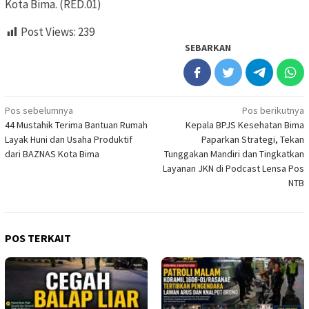
Kota Bima. (RED.01)
Post Views:
239
SEBARKAN
Navigasi
Pos sebelumnya
Pos berikutnya
44 Mustahik Terima Bantuan Rumah
Kepala BPJS Kesehatan Bima
pos
Layak Huni dan Usaha Produktif
Paparkan Strategi, Tekan
dari BAZNAS Kota Bima
Tunggakan Mandiri dan Tingkatkan
Layanan JKN di Podcast Lensa Pos
NTB
POS TERKAIT