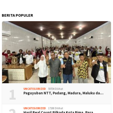
BERITA POPULER
1
UNCATEGORIZED
59704 Dilihat
Paguyuban NTT, Padang, Madura, Maluku da…
UNCATEGORIZED
17188 Dilihat
Hasil Real Count Pilkada Kota Bima, Pasa…