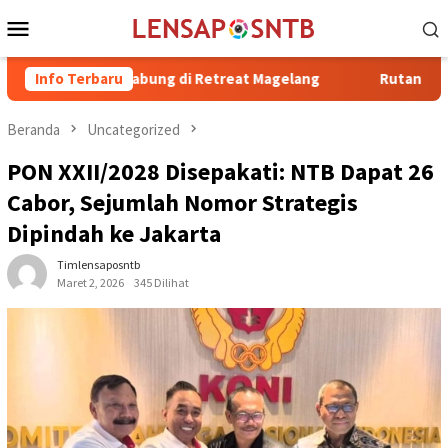
Loncat
Menu
ke
Mobile
konten
n Bergabung di Retreat Magelang
Info Terbaru
Rutan Kelas IIB Raba Bi
Beranda
Uncategorized
PON XXII/2028 Disepakati: NTB Dapat 26
Cabor, Sejumlah Nomor Strategis
Dipindah ke Jakarta
Timlensaposntb
Maret 2, 2026
345 Dilihat