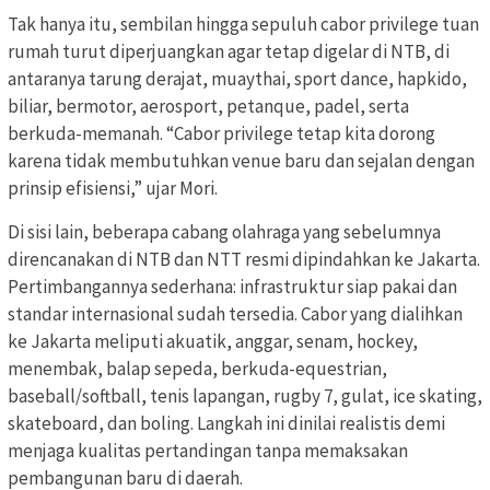
Tak hanya itu, sembilan hingga sepuluh cabor privilege tuan
rumah turut diperjuangkan agar tetap digelar di NTB, di
antaranya tarung derajat, muaythai, sport dance, hapkido,
biliar, bermotor, aerosport, petanque, padel, serta
berkuda-memanah. “Cabor privilege tetap kita dorong
karena tidak membutuhkan venue baru dan sejalan dengan
prinsip efisiensi,” ujar Mori.
Di sisi lain, beberapa cabang olahraga yang sebelumnya
direncanakan di NTB dan NTT resmi dipindahkan ke Jakarta.
Pertimbangannya sederhana: infrastruktur siap pakai dan
standar internasional sudah tersedia. Cabor yang dialihkan
ke Jakarta meliputi akuatik, anggar, senam, hockey,
menembak, balap sepeda, berkuda-equestrian,
baseball/softball, tenis lapangan, rugby 7, gulat, ice skating,
skateboard, dan boling. Langkah ini dinilai realistis demi
menjaga kualitas pertandingan tanpa memaksakan
pembangunan baru di daerah.