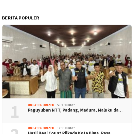
BERITA POPULER
1
UNCATEGORIZED
59717 Dilihat
Paguyuban NTT, Padang, Madura, Maluku da…
UNCATEGORIZED
17191 Dilihat
Hasil Real Count Pilkada Kota Bima, Pasa…