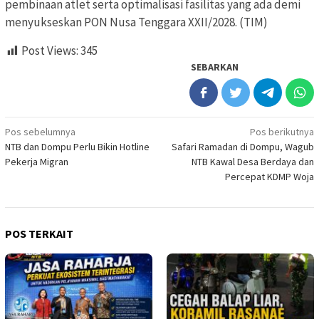
pembinaan atlet serta optimalisasi fasilitas yang ada demi
menyukseskan PON Nusa Tenggara XXII/2028. (TIM)
Post Views:
345
SEBARKAN
Navigasi
Pos sebelumnya
Pos berikutnya
NTB dan Dompu Perlu Bikin Hotline
Safari Ramadan di Dompu, Wagub
pos
Pekerja Migran
NTB Kawal Desa Berdaya dan
Percepat KDMP Woja
POS TERKAIT