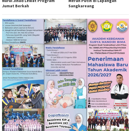
Nurul Jihad Lewat Program
Merah Putih di Lapangan
Jumat Berkah
Sangkareang