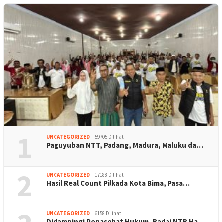
1
UNCATEGORIZED
59705 Dilihat
Paguyuban NTT, Padang, Madura, Maluku da…
2
UNCATEGORIZED
17188 Dilihat
Hasil Real Count Pilkada Kota Bima, Pasa…
UNCATEGORIZED
6158 Dilihat
Didampingi Penasehat Hukum, Badai NTB Ha…