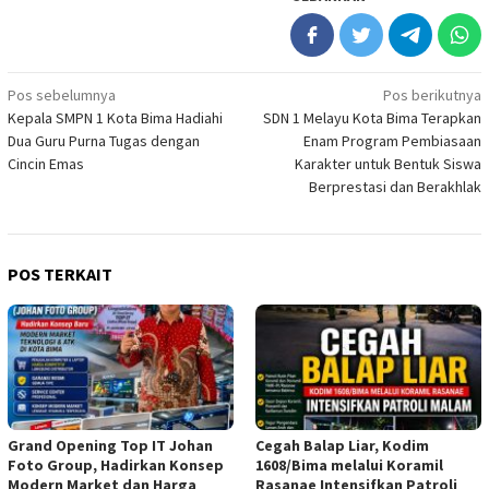
Navigasi
Pos sebelumnya
Pos berikutnya
Kepala SMPN 1 Kota Bima Hadiahi
SDN 1 Melayu Kota Bima Terapkan
pos
Dua Guru Purna Tugas dengan
Enam Program Pembiasaan
Cincin Emas
Karakter untuk Bentuk Siswa
Berprestasi dan Berakhlak
POS TERKAIT
Grand Opening Top IT Johan
Cegah Balap Liar, Kodim
Foto Group, Hadirkan Konsep
1608/Bima melalui Koramil
Modern Market dan Harga
Rasanae Intensifkan Patroli