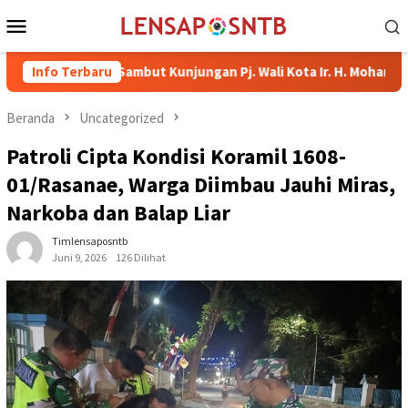
Loncat
Menu
ke
Mobile
konten
ima Sambut Kunjungan Pj. Wali Kota Ir. H. Mohammad Rum, MT
Info Terbaru
Beranda
Uncategorized
Patroli Cipta Kondisi Koramil 1608-
01/Rasanae, Warga Diimbau Jauhi Miras,
Narkoba dan Balap Liar
Timlensaposntb
Juni 9, 2026
126 Dilihat